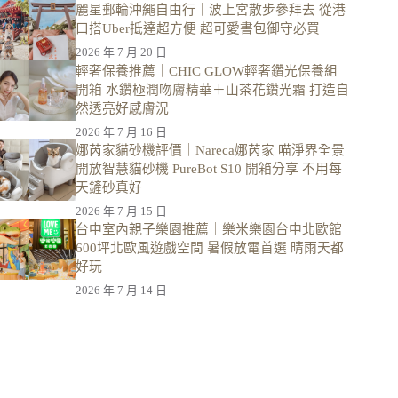
麗星郵輪沖繩自由行｜波上宮散步參拜去 從港
口搭Uber抵達超方便 超可愛書包御守必買
2026 年 7 月 20 日
輕奢保養推薦｜CHIC GLOW輕奢鑽光保養組
開箱 水鑽極潤吻膚精華＋山茶花鑽光霜 打造自
然透亮好感膚況
2026 年 7 月 16 日
娜芮家貓砂機評價｜Nareca娜芮家 喵淨界全景
開放智慧貓砂機 PureBot S10 開箱分享 不用每
天鏟砂真好
2026 年 7 月 15 日
台中室內親子樂園推薦｜樂米樂園台中北歐館
600坪北歐風遊戲空間 暑假放電首選 晴雨天都
好玩
2026 年 7 月 14 日