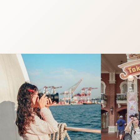
跳
至
主
要
內
容