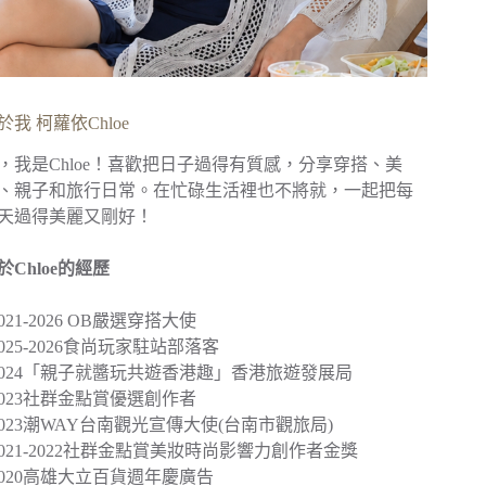
於我 柯蘿依Chloe
，我是Chloe！喜歡把日子過得有質感，分享穿搭、美
、親子和旅行日常。在忙碌生活裡也不將就，一起把每
天過得美麗又剛好！
於Chloe的經歷
︎2021-2026 OB嚴選穿搭大使
︎2025-2026食尚玩家駐站部落客
2024
「親子就醬玩共遊香港趣」
香港旅遊發展局
︎2023社群金點賞優選創作者
2023
潮WAY台南觀光宣傳大使
(台南市觀旅局)
︎2021-2022社群金點賞美妝時尚影響力創作者金獎
2020
高雄大立百貨週年慶廣告