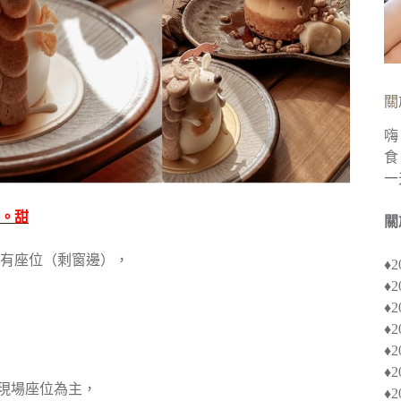
關
嗨
食
一
。甜
關
有座位（剩窗邊），
♦
♦
♦︎
♦
♦︎
♦
以現場座位為主，
♦︎