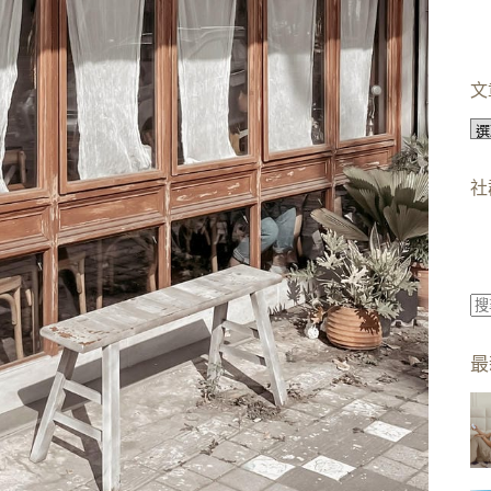
文
文
章
分
社
類
找
不
最
到
符
合
條
件