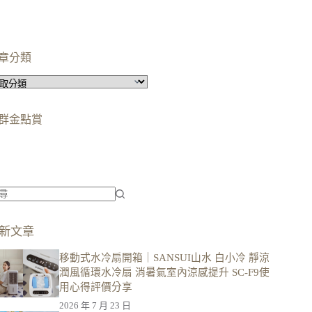
章分類
群金點賞
柯蘿依chloe
美妝時尚影響力創作者金獎
柯蘿依chloe
優選創作者
新文章
移動式水冷扇開箱｜SANSUI山水 白小冷 靜涼
潤風循環水冷扇 消暑氣室內涼感提升 SC-F9使
用心得評價分享
2026 年 7 月 23 日