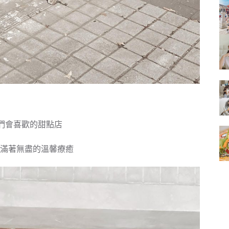
的
結
果
們會喜歡的甜點店
滿著無盡的溫馨療癒