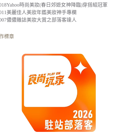
2018
Yahoo時尚美妝(春日郊遊女神降臨)穿搭組冠軍
︎2011美麗佳人美妝年鑑美妝神手專欄
︎2007儂儂雜誌美妝大賞之部落客達人
作標章