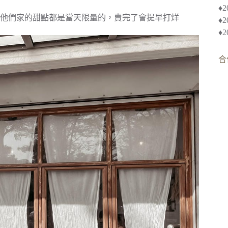
♦︎
他們家的甜點都是當天限量的，賣完了會提早打烊
♦
♦
合