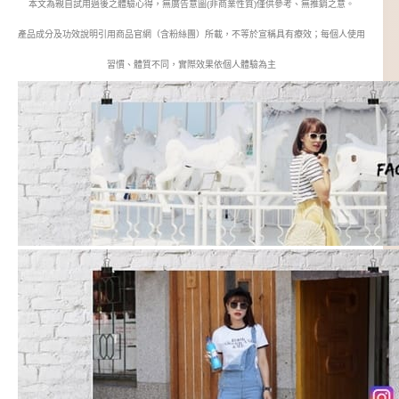
本文為親自試用過後之體驗心得，無廣告意圖(非商業性質)僅供參考、無推銷之意。
產品成分及功效說明引用商品官網（含粉絲團）所載，不等於宣稱具有療效；每個人使用
習慣、體質不同，實際效果依個人體驗為主