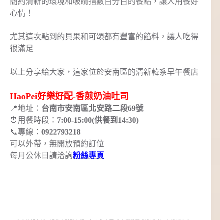
簡約清新的環境和吸睛指數百分百的餐點，讓人用餐好
心情！
尤其這次點到的貝果和可頌都有豐富的餡料，讓人吃得
很滿足
以上分享給大家，這家位於安南區的清新韓系早午餐店
HaoPei好樂好配-香煎奶油吐司
📍地址：
台南市安南區北安路二段69號
⏰用餐時段：
7:00-15:00(供餐到14:30)
📞專線：
0922793218
可以外帶，無開放預約訂位
每月公休日請洽詢
粉絲專頁