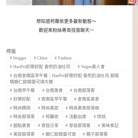
想知道柯蘿依更多最新動態～
歡迎來粉絲專頁找我聊天^^
標籤
#
blogger
#
Chloe
#
Fashion
#
HaoPei好樂好配 香煎奶油吐司
#
Vogue美人會
#
台南安南區早午餐｜HaoPei好樂好配 香煎奶油吐司 超吸
睛蝦仁歐姆蛋可頌大推
#
台南早午餐
#
台南美食
#
台南部落客
#
好樂好配
#
安南區早午餐
#
安南區美食
#
時尚媽咪
#
時尚美妝
#
時尚美食部落格
#
時尚部落客
#
柯蘿依
#
活動出席
#
烘焙
#
甜點美食
#
穿搭分享
#
穿搭部落客
#
美味食記
#
美妝部落客
#
蝦仁歐姆蛋可頌
#
親子部落客