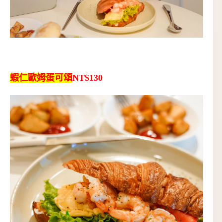
蝦仁歐姆蛋可頌
NT$130