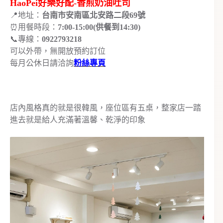
HaoPei好樂好配-香煎奶油吐司
📍地址：
台南市安南區北安路二段69號
⏰用餐時段：
7:00-15:00(供餐到14:30)
📞專線：
0922793218
可以外帶，無開放預約訂位
每月公休日請洽詢
粉絲專頁
店內風格真的就是很韓風，座位區有五桌，整家店一踏
進去就是給人充滿著溫馨、乾淨的印象