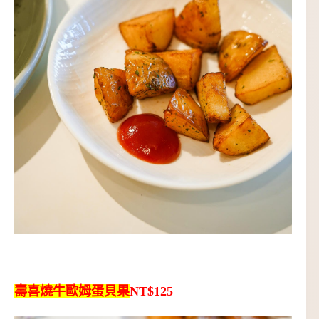
壽喜燒牛歐姆蛋貝果
NT$125