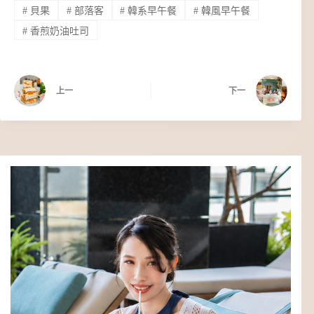
#
貝果
#
部落客
#
韓系早午餐
#
韓風早午餐
#
香煎奶油吐司
上一
下一