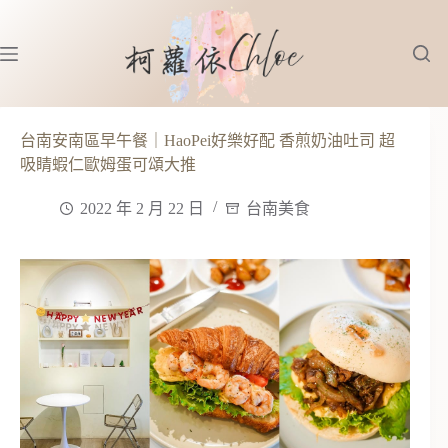
跳
至
主
要
內
容
台南安南區早午餐｜HaoPei好樂好配 香煎奶油吐司 超
吸睛蝦仁歐姆蛋可頌大推
2022 年 2 月 22 日
台南美食