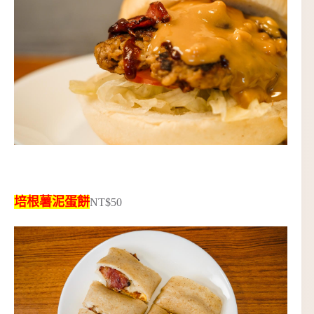
培根薯泥蛋餅
NT$50