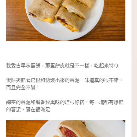
我愛古早味蛋餅，那蛋餅皮就是不一樣，吃起來特Ｑ
蛋餅夾餡著培根和快爆出來的薯泥．味道真的很不錯，
而且完全不膩！
綿密的薯泥和鹹香煙熏味的培根好搭，每一塊都有爆餡
的薯泥，實在很滿足