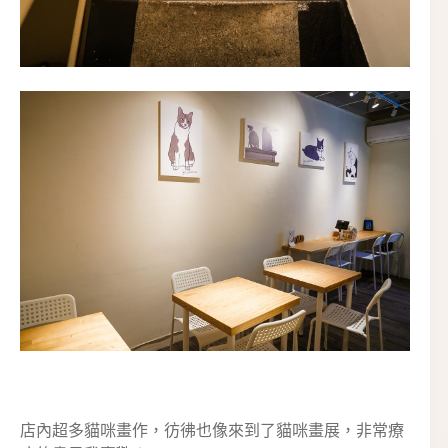
店內超多貓咪畫作，彷彿也像來到了貓咪畫展，非常療