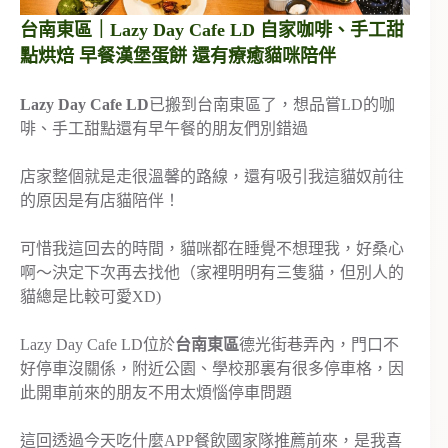
台南東區｜Lazy Day Cafe LD 自家咖啡、手工甜
點烘焙 早餐漢堡蛋餅 還有療癒貓咪陪伴
Lazy Day Cafe LD
已搬到台南東區了，想品嘗LD的咖
啡、手工甜點還有早午餐的朋友們別錯過
店家整個就是走很溫馨的路線，還有吸引我這貓奴前往
的原因是有店貓陪伴！
可惜我這回去的時間，貓咪都在睡覺不想理我，好桑心
啊～決定下次再去找他（家裡明明有三隻貓，但別人的
貓總是比較可愛XD)
Lazy Day Cafe LD位於
台南東區
德光街巷弄內，門口不
好停車沒關係，附近公園、學校那裏有很多停車格，因
此開車前來的朋友不用太煩惱停車問題
這回透過今天吃什麼APP餐飲國家隊推薦前來，是我喜