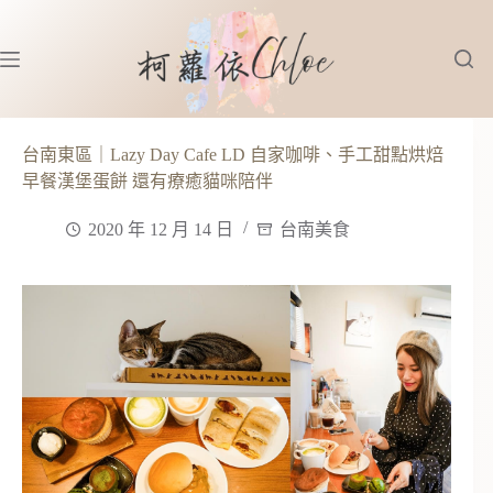
跳
至
主
要
內
容
台南東區｜Lazy Day Cafe LD 自家咖啡、手工甜點烘焙
早餐漢堡蛋餅 還有療癒貓咪陪伴
2020 年 12 月 14 日
台南美食