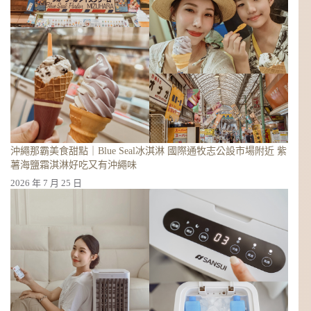
條
件
的
結
果
沖繩那霸美食甜點｜Blue Seal冰淇淋 國際通牧志公設市場附近 紫
薯海鹽霜淇淋好吃又有沖繩味
2026 年 7 月 25 日