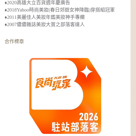
♦︎2020
高雄大立百貨週年慶廣告
♦︎2018
Yahoo時尚美妝(春日郊遊女神降臨)穿搭組冠軍
♦︎2011美麗佳人美妝年鑑美妝神手專欄
♦︎2007儂儂雜誌美妝大賞之部落客達人
合作標章