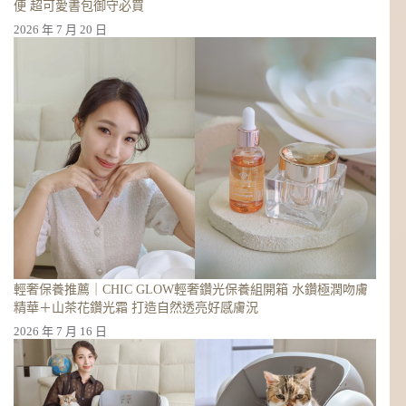
便 超可愛書包御守必買
2026 年 7 月 20 日
輕奢保養推薦｜CHIC GLOW輕奢鑽光保養組開箱 水鑽極潤吻膚
精華＋山茶花鑽光霜 打造自然透亮好感膚況
2026 年 7 月 16 日