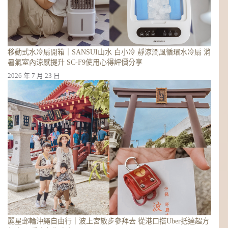
移動式水冷扇開箱｜SANSUI山水 白小冷 靜涼潤風循環水冷扇 消
暑氣室內涼感提升 SC-F9使用心得評價分享
2026 年 7 月 23 日
麗星郵輪沖繩自由行｜波上宮散步參拜去 從港口搭Uber抵達超方