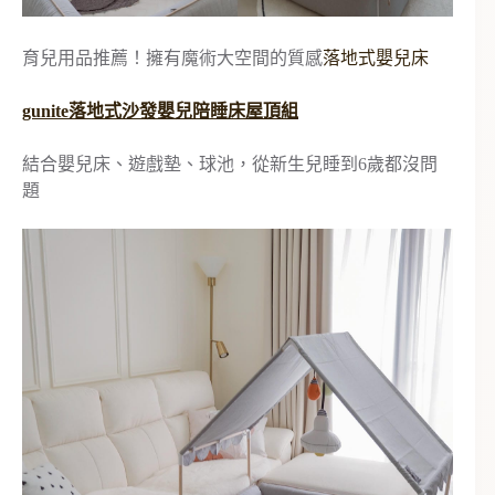
育兒用品推薦！擁有魔術大空間的質感
落地式嬰兒床
gunite落地式沙發嬰兒陪睡床屋頂組
結合嬰兒床、遊戲墊、球池，從新生兒睡到6歲都沒問
題