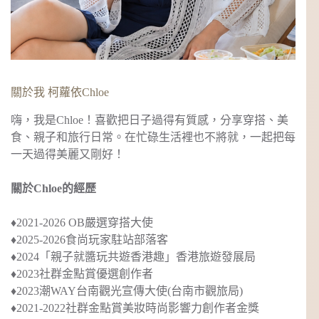
關於我 柯蘿依Chloe
嗨，我是Chloe！喜歡把日子過得有質感，分享穿搭、美
食、親子和旅行日常。在忙碌生活裡也不將就，一起把每
一天過得美麗又剛好！
關於Chloe的經歷
♦︎2021-2026 OB嚴選穿搭大使
♦︎2025-2026食尚玩家駐站部落客
♦︎2024
「親子就醬玩共遊香港趣」
香港旅遊發展局
♦︎2023社群金點賞優選創作者
♦︎2023
潮WAY台南觀光宣傳大使
(台南市觀旅局)
♦︎2021-2022社群金點賞美妝時尚影響力創作者金獎