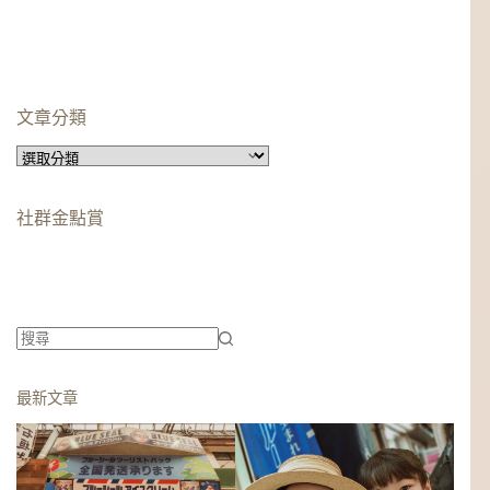
文章分類
文
章
分
社群金點賞
類
柯蘿依chloe
美妝時尚影響力創作者金獎
柯蘿依chloe
優選創作者
找
不
最新文章
到
符
合