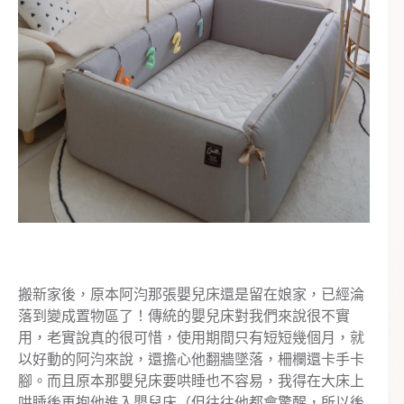
搬新家後，原本阿汮那張嬰兒床還是留在娘家，已經淪
落到變成置物區了！傳統的嬰兒床對我們來說很不實
用，老實說真的很可惜，使用期間只有短短幾個月，就
以好動的阿汮來說，還擔心他翻牆墜落，柵欄還卡手卡
腳。而且原本那嬰兒床要哄睡也不容易，我得在大床上
哄睡後再抱他進入嬰兒床（但往往他都會驚醒，所以後