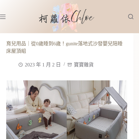
跳
至
主
要
內
容
育兒用品｜從0歲睡到6歲！gunite落地式沙發嬰兒陪睡
床屋頂組
2023 年 1 月 2 日
寶寶雜貨