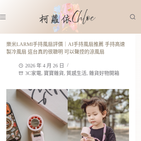
跳
至
主
要
內
容
樂米LARMI手持風扇評價｜AI手持風扇推薦 手持高速
製冷風扇 這台真的很聰明 可以聲控的涼風扇
2026 年 4 月 26 日
3C家電
,
寶寶雜貨
,
質感生活
,
雜貨好物開箱