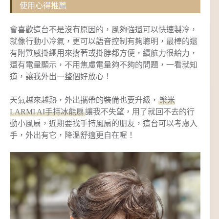
使用心得推薦
會喜歡這台不是沒有原因的，風夠強還可以快速製冷，
就像行動小冷氣，更可以語音控制有夠聰明，最棒的還
有附質感掛繩用來揹著或掛脖都方便，續航力很給力，
還有電量顯示，不用焦慮電量夠不夠的問題，一看就知
道，讓我外出一整個好放心！
天氣越來越熱，外出攜帶的裝備也要升級，
樂米
LARMI AI手持冰能扇
讓我不失望，用了就回不去的行
動小風扇，近期要找手持風扇的朋友，這台可以考慮入
手，外出有它，降溫舒適更自在喔！