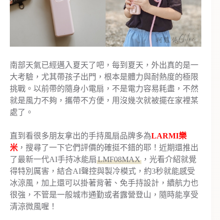
南部天氣已經邁入夏天了吧，每到夏天，外出真的是一
大考驗，尤其帶孩子出門，根本是體力與耐熱度的極限
挑戰。以前帶的隨身小電扇，不是電力容易耗盡，不然
就是風力不夠，攜帶不方便，用沒幾次就被擺在家裡某
處了。
直到看很多朋友拿出的手持風扇品牌多為
LARMI樂
米
，搜尋了一下它們評價的確挺不錯的耶！近期還推出
了最新一代AI手持冰能扇
LMF08MAX
，光看介紹就覺
得特別厲害，結合AI聲控與製冷模式，約3秒就能感受
冰涼風，加上還可以掛著背著、免手持設計，續航力也
很強，不管是一般城市通勤或者露營登山，隨時能享受
清涼微風喔！