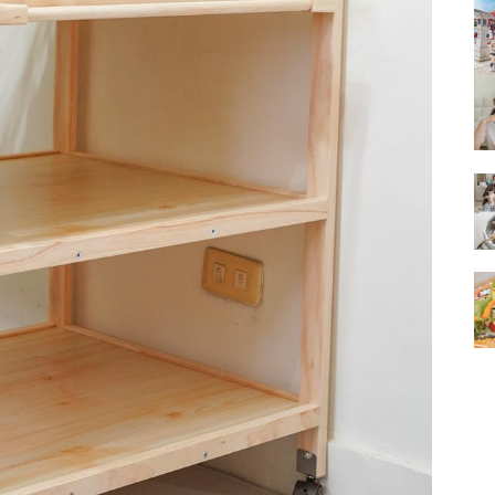
的
結
果