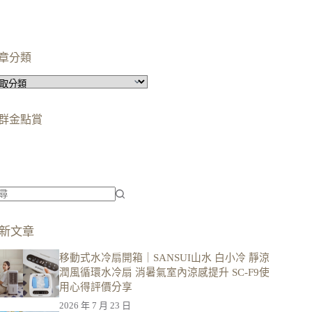
章分類
群金點賞
柯蘿依chloe
美妝時尚影響力創作者金獎
柯蘿依chloe
優選創作者
新文章
移動式水冷扇開箱｜SANSUI山水 白小冷 靜涼
潤風循環水冷扇 消暑氣室內涼感提升 SC-F9使
用心得評價分享
2026 年 7 月 23 日