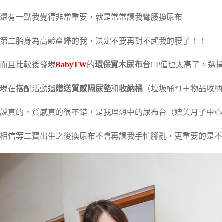
還有一點我覺得非常重要，就是常常讓我彎腰換尿布
第二胎身為高齡產婦的我，決定不要再對不起我的腰了！！
而且比較後發現
BabyTW
的
環保實木尿布台
CP值也太高了，選擇
現在搭配活動還
贈送質感隔尿墊
和
收納桶
（垃圾桶*1＋物品收納
說真的，質感真的很不錯，是我理想中的尿布台（媲美月子中心
相信等二寶出生之後換尿布不會再讓我手忙腳亂，更重要的是不