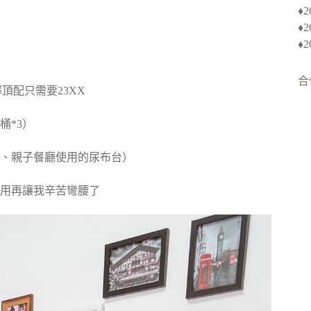
♦︎
♦
♦
合
頂配只需要23XX
桶*3）
、親子餐廳使用的尿布台）
用再讓我辛苦彎腰了