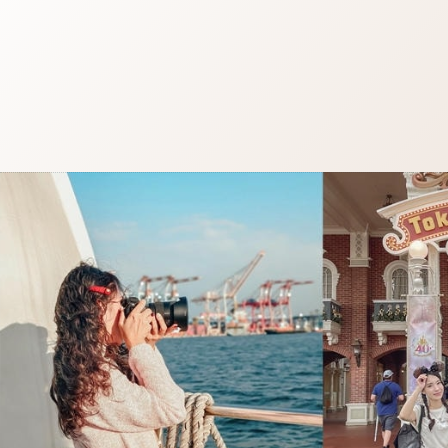
跳
至
主
要
內
容