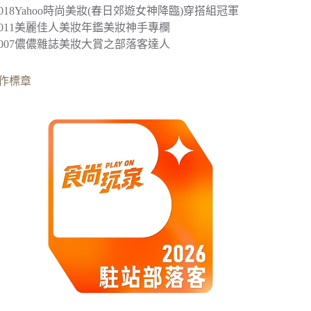
2018
Yahoo時尚美妝(春日郊遊女神降臨)穿搭組冠軍
︎2011美麗佳人美妝年鑑美妝神手專欄
︎2007儂儂雜誌美妝大賞之部落客達人
作標章