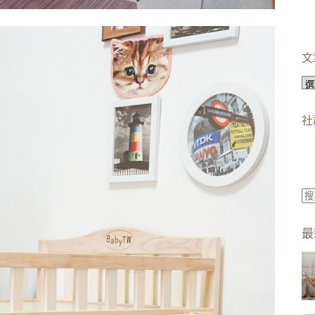
文
文
章
分
社
類
找
不
最
到
符
合
條
件