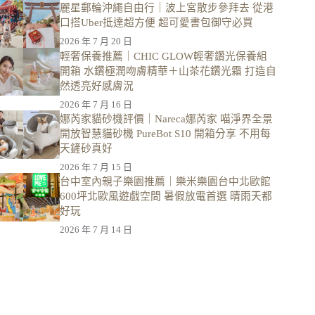
麗星郵輪沖繩自由行｜波上宮散步參拜去 從港
口搭Uber抵達超方便 超可愛書包御守必買
2026 年 7 月 20 日
輕奢保養推薦｜CHIC GLOW輕奢鑽光保養組
開箱 水鑽極潤吻膚精華＋山茶花鑽光霜 打造自
然透亮好感膚況
2026 年 7 月 16 日
娜芮家貓砂機評價｜Nareca娜芮家 喵淨界全景
開放智慧貓砂機 PureBot S10 開箱分享 不用每
天鏟砂真好
2026 年 7 月 15 日
台中室內親子樂園推薦｜樂米樂園台中北歐館
600坪北歐風遊戲空間 暑假放電首選 晴雨天都
好玩
2026 年 7 月 14 日