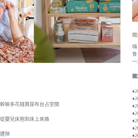
關
嗨
食
一
關
♦
♦
幹嘛多花錢買尿布台占空間
♦︎
♦
從嬰兒床抱到床上來換
♦︎
♦
遭殃
♦︎