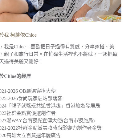
於我 柯蘿依Chloe
，我是Chloe！喜歡把日子過得有質感，分享穿搭、美
、親子和旅行日常。在忙碌生活裡也不將就，一起把每
天過得美麗又剛好！
於Chloe的經歷
︎2021-2026 OB嚴選穿搭大使
︎2025-2026食尚玩家駐站部落客
2024
「親子就醬玩共遊香港趣」
香港旅遊發展局
︎2023社群金點賞優選創作者
2023
潮WAY台南觀光宣傳大使
(台南市觀旅局)
︎2021-2022社群金點賞美妝時尚影響力創作者金獎
2020
高雄大立百貨週年慶廣告