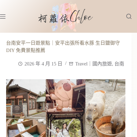
跳
至
主
要
內
容
台南安平一日遊景點｜安平出張所看水豚 生日鹽御守
DIY 免費景點推薦
2026 年 4 月 15 日
Travel｜國內旅遊
,
台南