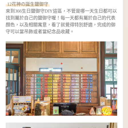
12花神の誕生鹽御守
來到366生日鹽御守DIY這區，不管是哪一天生日都可以
找到屬於自己的鹽御守喔！每一天都有屬於自己的代表
顏色，以及相關寓意，看了就覺得特別舒適，完成的御
守可以當吊飾或者當紀念品收藏。