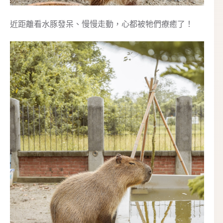
近距離看水豚發呆、慢慢走動，心都被牠們療癒了！