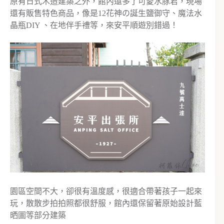
原有日式木造建築之外，館內還多了可愛水豚君，現場
還有販售特色商品，像是12花神の誕生鹽御守、魔法水
晶瓶DIY 、在地伴手禮等，來安平順遊別錯過！
園區空間不大，卻很有溫度感，很適合帶著孩子一起來
玩，散散步拍拍照都很舒服，館內還保留著原始設計藍
晒圖等部分建築