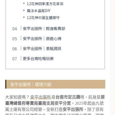
12花神四季漢方花草茶
魔法水晶瓶DIY
12花神の誕生鹽御守
安平出張所｜輕食販賣部
安平出張所｜旅遊心得
安平出張所｜景點資訊
更多台南吃喝玩樂
安平出張所｜環境介紹
大家知道嗎？
安平出張所
是
台南市定古蹟
唷，前身是
原
臺灣總督府專賣局臺南支局安平分室
，2025年起由九號
萬士達有限公司經營，全新打造
安平出張所
，除了保有