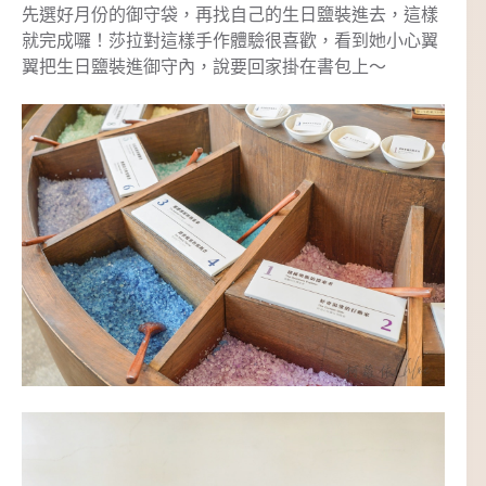
先選好月份的御守袋，再找自己的生日鹽裝進去，這樣
就完成囉！莎拉對這樣手作體驗很喜歡，看到她小心翼
翼把生日鹽裝進御守內，說要回家掛在書包上～