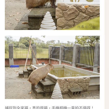
捕捉到全家福，真的很萌，手機相機一直拍不停呀！