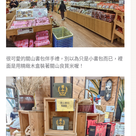
很可愛的關山書包伴手禮，別以為只是小書包而已，裡
面是用精緻木盒裝著關山良質米喔！