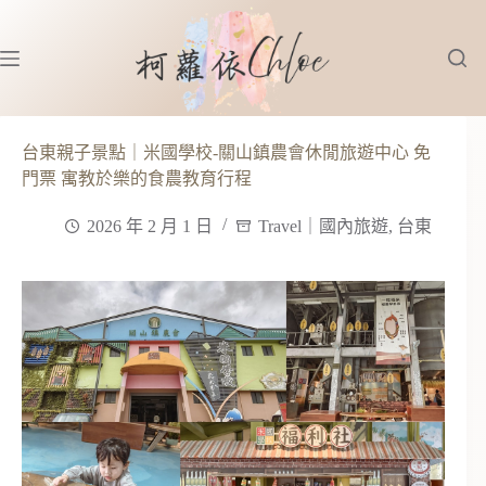
跳
至
主
要
內
容
台東親子景點｜米國學校-關山鎮農會休閒旅遊中心 免
門票 寓教於樂的食農教育行程
2026 年 2 月 1 日
Travel｜國內旅遊
,
台東