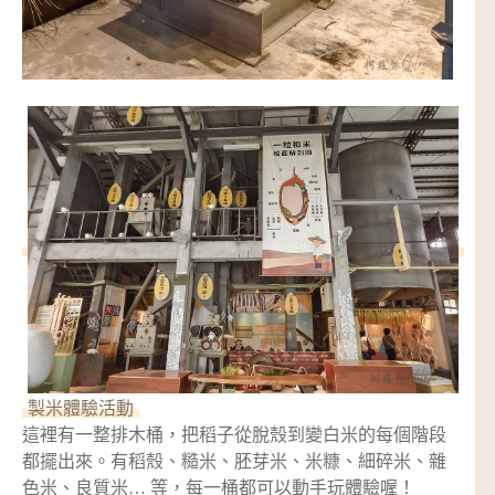
製米體驗活動
這裡有一整排木桶，把稻子從脫殼到變白米的每個階段
都擺出來。有稻殼、糙米、胚芽米、米糠、細碎米、雜
色米、良質米… 等，每一桶都可以動手玩體驗喔！