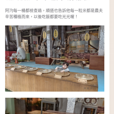
阿汮每一桶都檢查過，順道也告訴他每一粒米都是農夫
辛苦種植而來，以後吃飯都要吃光光喔！