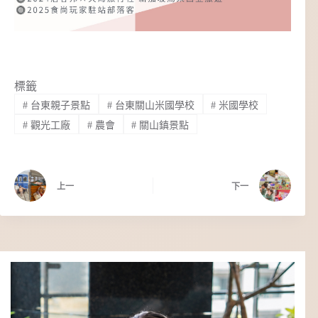
標籤
#
台東親子景點
#
台東關山米國學校
#
米國學校
#
觀光工廠
#
農會
#
關山鎮景點
上一
下一