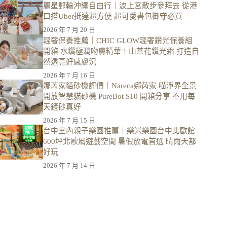
麗星郵輪沖繩自由行｜波上宮散步參拜去 從港
口搭Uber抵達超方便 超可愛書包御守必買
2026 年 7 月 20 日
輕奢保養推薦｜CHIC GLOW輕奢鑽光保養組
開箱 水鑽極潤吻膚精華＋山茶花鑽光霜 打造自
然透亮好感膚況
2026 年 7 月 16 日
娜芮家貓砂機評價｜Nareca娜芮家 喵淨界全景
開放智慧貓砂機 PureBot S10 開箱分享 不用每
天鏟砂真好
2026 年 7 月 15 日
台中室內親子樂園推薦｜樂米樂園台中北歐館
600坪北歐風遊戲空間 暑假放電首選 晴雨天都
好玩
2026 年 7 月 14 日