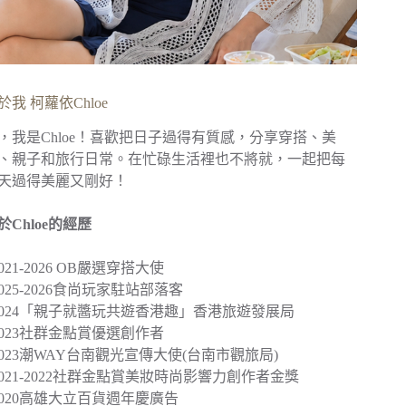
於我 柯蘿依Chloe
，我是Chloe！喜歡把日子過得有質感，分享穿搭、美
、親子和旅行日常。在忙碌生活裡也不將就，一起把每
天過得美麗又剛好！
於Chloe的經歷
︎2021-2026 OB嚴選穿搭大使
︎2025-2026食尚玩家駐站部落客
2024
「親子就醬玩共遊香港趣」
香港旅遊發展局
︎2023社群金點賞優選創作者
2023
潮WAY台南觀光宣傳大使
(台南市觀旅局)
︎2021-2022社群金點賞美妝時尚影響力創作者金獎
2020
高雄大立百貨週年慶廣告