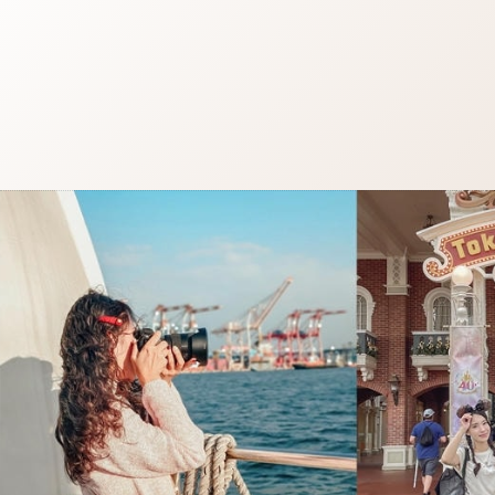
跳
至
主
要
內
容