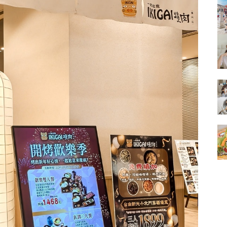
的
結
果