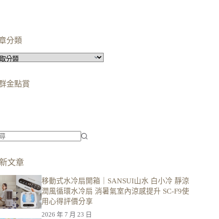
章分類
群金點賞
柯蘿依chloe
美妝時尚影響力創作者金獎
柯蘿依chloe
優選創作者
新文章
移動式水冷扇開箱｜SANSUI山水 白小冷 靜涼
潤風循環水冷扇 消暑氣室內涼感提升 SC-F9使
用心得評價分享
2026 年 7 月 23 日