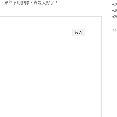
，果然不用排隊，真是太好了！
♦︎
♦
♦
合
收合