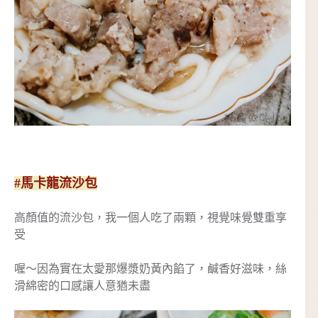
#馬卡龍流沙包
高顏值的流沙包，我一個人吃了兩顆，視覺味覺雙重享
受
喔～因為實在太愛那爆漿奶黃內餡了，鹹香好滋味，絲
滑綿密的口感讓人意猶未盡