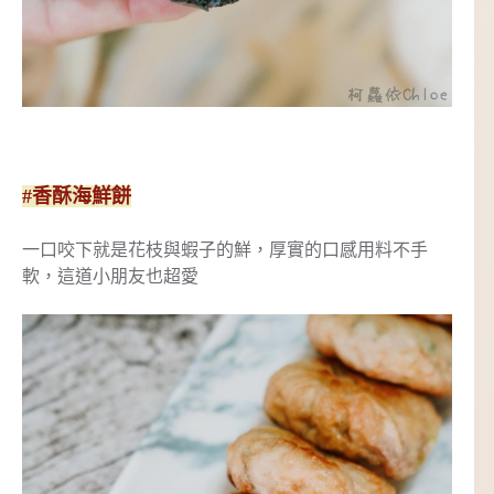
#香酥海鮮餅
一口咬下就是花枝與蝦子的鮮，厚實的口感用料不手
軟，這道小朋友也超愛