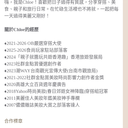
嗨，我是Chloe！喜歡把日子過得有質感，分享穿搭、美
食、親子和旅行日常。在忙碌生活裡也不將就，一起把每
一天過得美麗又剛好！
關於Chloe的經歷
♦︎2021-2026 OB嚴選穿搭大使
♦︎2025-2026食尚玩家駐站部落客
♦︎2024
「親子就醬玩共遊香港趣」
香港旅遊發展局
♦︎2023社群金點賞優選創作者
♦︎2023
潮WAY台南觀光宣傳大使
(台南市觀旅局)
♦︎2021-2022社群金點賞美妝時尚影響力創作者金獎
♦︎2020
高雄大立百貨週年慶廣告
♦︎2018
Yahoo時尚美妝(春日郊遊女神降臨)穿搭組冠軍
♦︎2011美麗佳人美妝年鑑美妝神手專欄
♦︎2007儂儂雜誌美妝大賞之部落客達人
合作標章