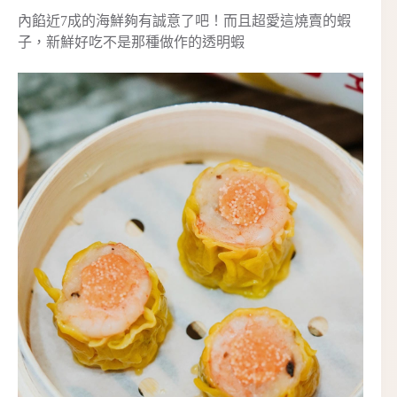
內餡近7成的海鮮夠有誠意了吧！而且超愛這燒賣的蝦
子，新鮮好吃不是那種做作的透明蝦