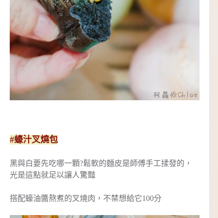
#蠔汁叉燒包
黑與白要先吃哪一顆?鬆軟的麵皮是師傅手工揉發的，
光是這點就足以讓人驚豔
搭配蠔油醬熬煮的叉燒肉，不禁想給它100分