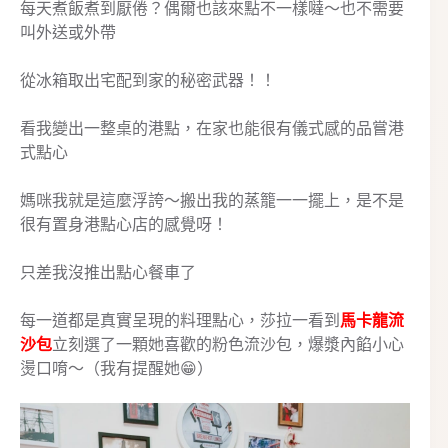
每天煮飯煮到厭倦？偶爾也該來點不一樣噠～也不需要
叫外送或外帶
從冰箱取出宅配到家的秘密武器！！
看我變出一整桌的港點，在家也能很有儀式感的品嘗港
式點心
媽咪我就是這麼浮誇～搬出我的蒸籠一一擺上，是不是
很有置身港點心店的感覺呀！
只差我沒推出點心餐車了
每一道都是真實呈現的料理點心，莎拉一看到
馬卡龍流
沙包
立刻選了一顆她喜歡的粉色流沙包，爆漿內餡小心
燙口唷～（我有提醒她😁）