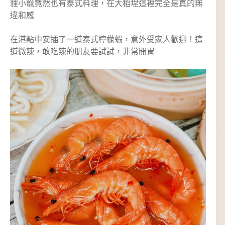
貍
小籠竟然也有泰式料理，在大稻埕這裡完全是真的無
違和感
在港點中安插了一道泰式檸檬蝦，意外受家人歡迎！這
道微辣，敢吃辣的朋友要試試，非常開胃