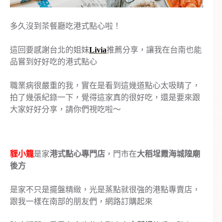
多久沒到茶餐廳吃港式點心啦！
這回要感謝台北的姐妹
Livia
推薦
分享
，讓我在台南也能
品嘗到好好吃的港式點心
職業病很嚴重的我，實在是看到這幾道點心太吸睛了，
拍了幾張紀錄一下，覺得這家真的很好吃，還是要來跟
大家好好分享，請你們視吃啦～
貍小籠
是家
港式點心專門店
，門市在
大稻埕霞海城隍廟
後方
是家不只是擺盤精緻，光是蒸點就很強的港點專賣店，
跟我一樣在南部的朋友們，網路訂購起來