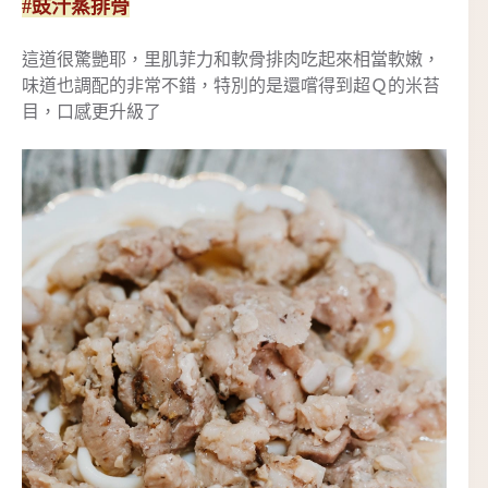
#豉汁蒸排骨
這道很驚艷耶，里肌菲力和軟骨排肉吃起來相當軟嫩，
味道也調配的非常不錯，特別的是還嚐得到超Ｑ的米苔
目，口感更升級了