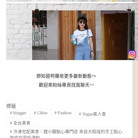
想知道柯蘿依更多最新動態～
歡迎來粉絲專頁找我聊天^^
標籤
#
blogger
#
Chloe
#
Fashion
#
Vogue美人會
#
全台美食
#
冷凍宅配美食｜貍小籠點心專門店 來自大稻埕的手工點心
防疫在家吃港點