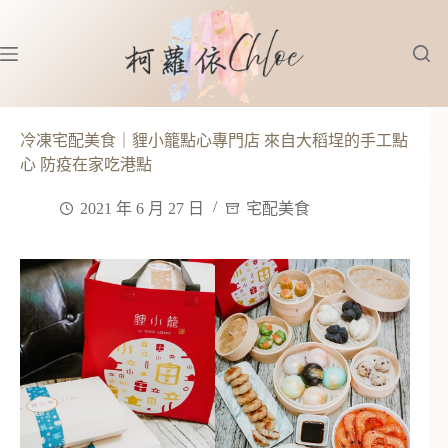
跳
至
主
要
內
容
冷凍宅配美食｜貍小籠點心專門店 來自大稻埕的手工點
心 防疫在家吃港點
2021 年 6 月 27 日
宅配美食