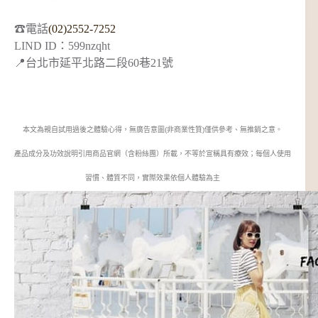
☎電話
(02)2552-7252
LIND ID：599nzqht
📍台北市延平北路二段60巷21號
本文為親自試用過後之體驗心得，無廣告意圖(非商業性質)僅供參考、無推銷之意。
產品成分及功效說明引用商品官網（含粉絲團）所載，不等於宣稱具有療效；每個人使用
習慣、體質不同，實際效果依個人體驗為主