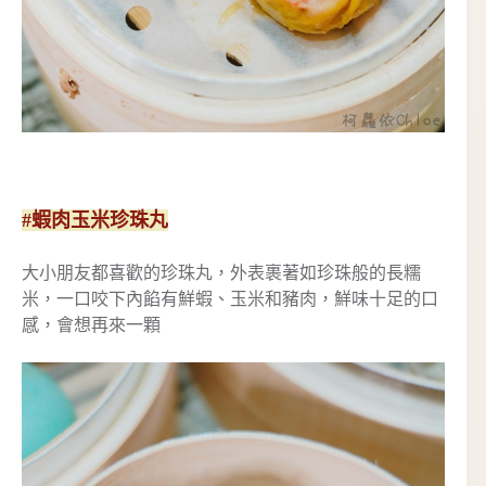
#蝦肉玉米珍珠丸
大小朋友都喜歡的珍珠丸，外表裹著如珍珠般的長糯
米，一口咬下內餡有鮮蝦、玉米和豬肉，鮮味十足的口
感，會想再來一顆