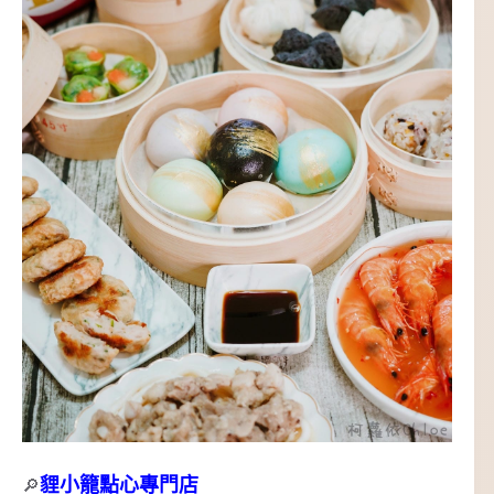
貍小籠點心專門店
🔎