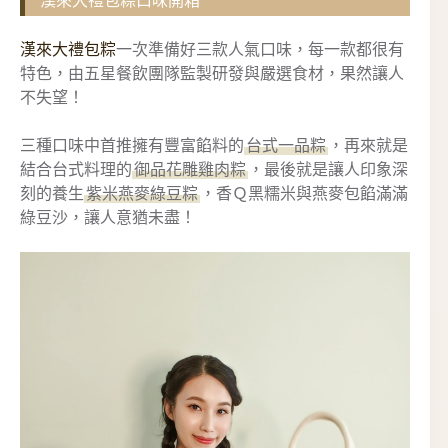
漢來大禮包粽口味開箱
漢來大禮包粽
一次準備好三款人氣口味，每一款都很有
特色，由五星餐飲團隊監製研發與嚴選食材，果然讓人
不失望！
三種口味中首推擁有豐富餡料的
台式一品粽
，再來就是
結合台式料理的
御品花雕雞肉粽
，最後就是讓人印象深
刻的養生
紫米燕麥綠豆粽
，香Ｑ黑糯米與燕麥包餡滿滿
綠豆沙，讓人意猶未盡！