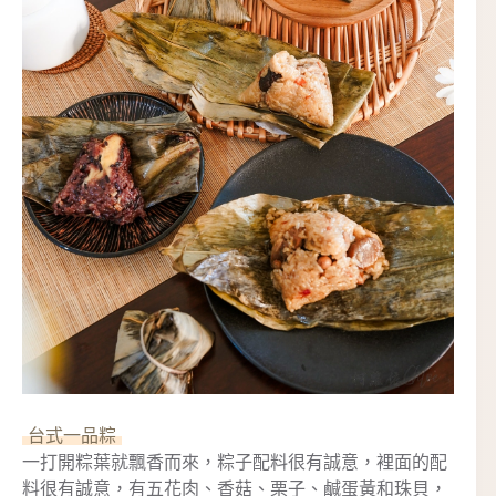
台式一品粽
一打開粽葉就飄香而來，粽子配料很有誠意，裡面的配
料很有誠意，有五花肉、香菇、栗子、鹹蛋黃和珠貝，