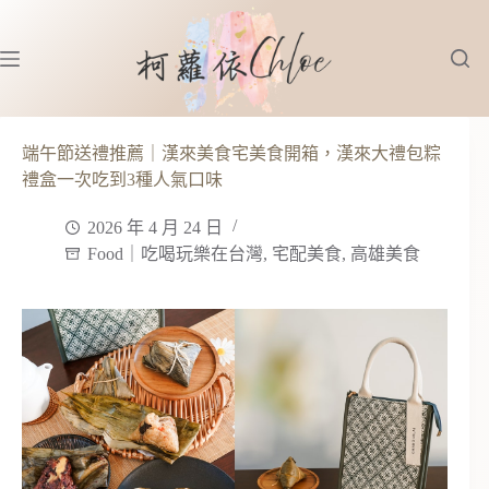
跳
至
主
要
內
容
端午節送禮推薦｜漢來美食宅美食開箱，漢來大禮包粽
禮盒一次吃到3種人氣口味
2026 年 4 月 24 日
Food｜吃喝玩樂在台灣
,
宅配美食
,
高雄美食