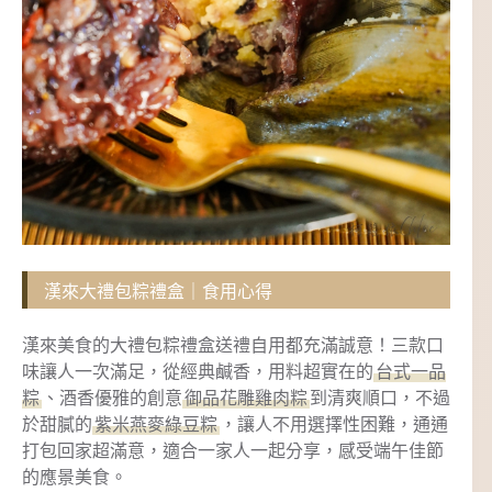
漢來大禮包粽禮盒｜食用心得
漢來美食的大禮包粽禮盒送禮自用都充滿誠意！三款口
味讓人一次滿足，從經典鹹香，用料超實在的
台式一品
粽
、酒香優雅的創意
御品花雕雞肉粽
到清爽順口，不過
於甜膩的
紫米燕麥綠豆粽
，讓人不用選擇性困難，通通
打包回家超滿意，適合一家人一起分享，感受端午佳節
的應景美食。