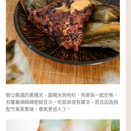
軟Ｑ飽滿的黑糯米、圓糯米與枸杞、燕麥與一起炊煮，
包覆著細緻綿密綠豆沙，吃起來很有層次，而且因為搭
配竹葉蒸煮過，香氣更迷人了。