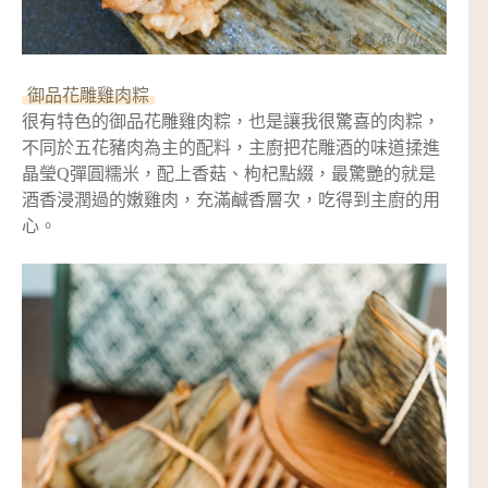
御品花雕雞肉粽
很有特色的御品花雕雞肉粽，也是讓我很驚喜的肉粽，
不同於五花豬肉為主的配料，主廚把花雕酒的味道揉進
晶瑩Q彈圓糯米，配上香菇、枸杞點綴，最驚艷的就是
酒香浸潤過的嫩雞肉，充滿鹹香層次，吃得到主廚的用
心。