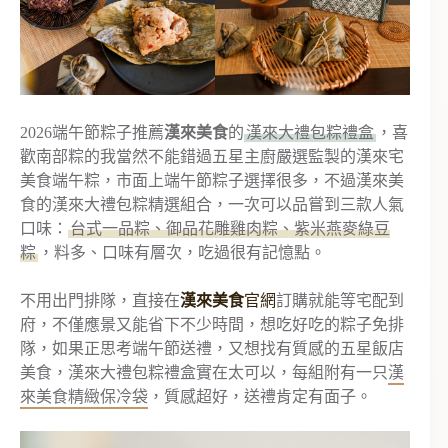
2026端午節粽子推薦
漢來美食
的
漢來大禮包粽禮盒
，喜
歡南部粽的我當然不能錯過五星主廚嚴選監製的漢來宅
美食端午粽，市面上端午節粽子選擇很多，不過漢來美
食的漢來大禮包粽精選組合，一次可以品嘗到三款人氣
口味：
台式一品粽、御品花雕雞肉粽、紫米燕麥綠豆
粽
，料多、口味有層次，吃過很有記憶點。
不用出門排隊，直接在
漢來美食
官網
訂購就能等宅配到
府，不僅應景又能省下不少時間，想吃好吃的粽子免排
隊，如果正思考端午節送禮，又想找有質感的五星飯店
美食，漢來大禮包粽禮盒實在太可以，每組附有一只
漢
來美食精緻保冷袋
，質感超好，送禮肯定有面子。