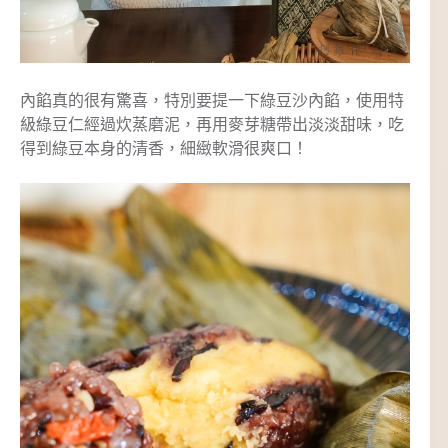
內餡真的很有驚喜，特別要提一下綠豆沙內餡，使用特
級綠豆仁經過炊蒸磨泥，再用麥芽糖帶出淡淡甜味，吃
得到綠豆本身的清香，細緻軟滑很爽口！