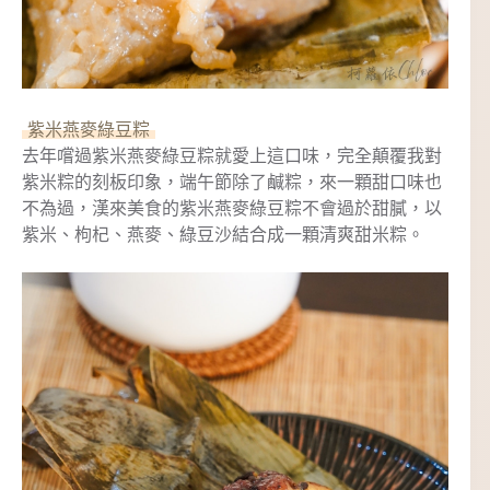
紫米燕麥綠豆粽
去年嚐過紫米燕麥綠豆粽就愛上這口味，完全顛覆我對
紫米粽的刻板印象，端午節除了鹹粽，來一顆甜口味也
不為過，漢來美食的紫米燕麥綠豆粽不會過於甜膩，以
紫米、枸杞、燕麥、綠豆沙結合成一顆清爽甜米粽。