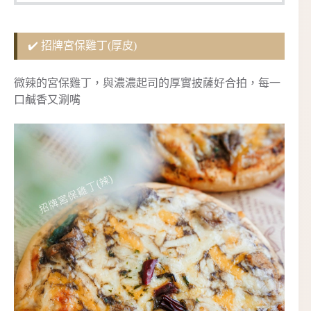
✔️ 招牌宮保雞丁(厚皮)
微辣的宮保雞丁，與濃濃起司的厚實披薩好合拍，每一
口鹹香又涮嘴