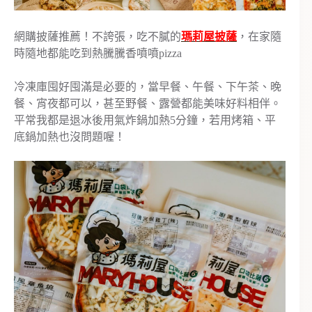
網購披薩推薦！不誇張，吃不膩的
瑪莉屋披薩
，在家隨
時隨地都能吃到熱騰騰香噴噴pizza
冷凍庫囤好囤滿是必要的，當早餐、午餐、下午茶、晚
餐、宵夜都可以，甚至野餐、露營都能美味好料相伴。
平常我都是退冰後用氣炸鍋加熱5分鐘，若用烤箱、平
底鍋加熱也沒問題喔！