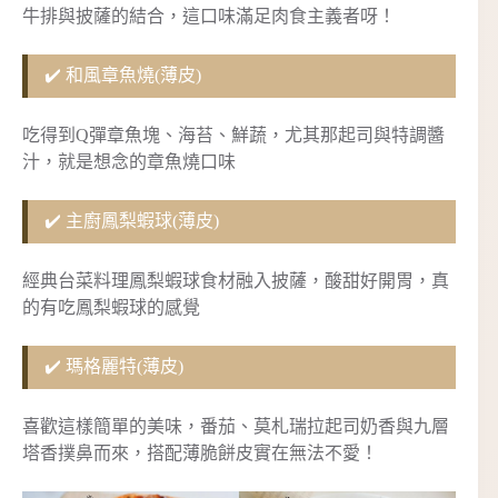
牛排與披薩的結合，這口味滿足肉食主義者呀！
✔️ 和風章魚燒(薄皮)
吃得到Q彈章魚塊、海苔、鮮蔬，尤其那起司與特調醬
汁，就是想念的章魚燒口味
✔️ 主廚鳳梨蝦球(薄皮)
經典台菜料理鳳梨蝦球食材融入披薩，酸甜好開胃，真
的有吃鳳梨蝦球的感覺
✔️ 瑪格麗特(薄皮)
喜歡這樣簡單的美味，番茄、莫札瑞拉起司奶香與九層
塔香撲鼻而來，搭配薄脆餅皮實在無法不愛！