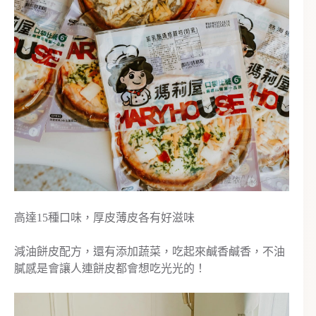
高達15種口味，厚皮薄皮各有好滋味
減油餅皮配方，還有添加蔬菜，吃起來鹹香鹹香，不油
膩感是會讓人連餅皮都會想吃光光的！