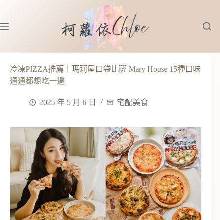
跳
至
主
要
內
容
冷凍PIZZA推薦｜瑪莉屋口袋比薩 Mary House 15種口味
通通都想吃一遍
2025 年 5 月 6 日
宅配美食