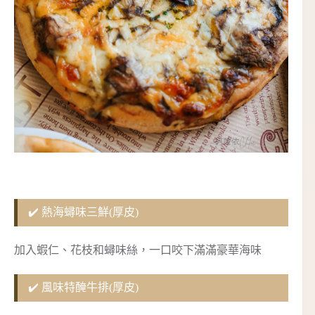
✔️ 熱海蟳味三鮮(厚皮)
加入蝦仁、花枝和蟳味絲，一口咬下滿滿豪華海味
✔️ 風味特醃牛排(厚皮)