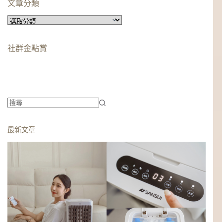
文章分類
文
章
分
社群金點賞
類
柯蘿依chloe
美妝時尚影響力創作者金獎
柯蘿依chloe
優選創作者
找
不
最新文章
到
符
合
條
件
的
結
果