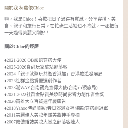
關於我 柯蘿依Chloe
嗨，我是Chloe！喜歡把日子過得有質感，分享穿搭、美
食、親子和旅行日常。在忙碌生活裡也不將就，一起把每
一天過得美麗又剛好！
關於Chloe的經歷
♦︎2021-2026 OB嚴選穿搭大使
♦︎2025-2026食尚玩家駐站部落客
♦︎2024
「親子就醬玩共遊香港趣」
香港旅遊發展局
♦︎2023社群金點賞優選創作者
♦︎2023
潮WAY台南觀光宣傳大使
(台南市觀旅局)
♦︎2021-2022社群金點賞美妝時尚影響力創作者金獎
♦︎2020
高雄大立百貨週年慶廣告
♦︎2018
Yahoo時尚美妝(春日郊遊女神降臨)穿搭組冠軍
♦︎2011美麗佳人美妝年鑑美妝神手專欄
♦︎2007儂儂雜誌美妝大賞之部落客達人