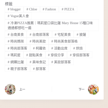
標籤
#
blogger
#
Chloe
#
Fashion
#
PIZZA
#
Vogue美人會
#
冷凍PIZZA推薦｜瑪莉屋口袋比薩 Mary House 15種口味
通通都想吃一遍
#
台南美食
#
台南部落客
#
宅配美食
#
披薩
#
時尚媽咪
#
時尚美妝
#
時尚美食部落格
#
時尚部落客
#
柯蘿依
#
活動出席
#
烘焙
#
瑪莉屋
#
甜點美食
#
穿搭分享
#
穿搭部落客
#
網購比薩
#
美味食記
#
美妝部落客
#
親子部落客
#
部落客
上一
下一