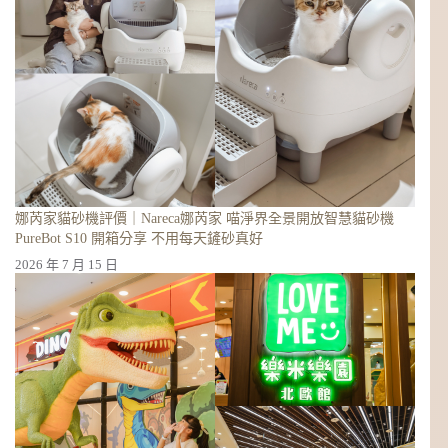
娜芮家貓砂機評價｜Nareca娜芮家 喵淨界全景開放智慧貓砂機
PureBot S10 開箱分享 不用每天鏟砂真好
2026 年 7 月 15 日