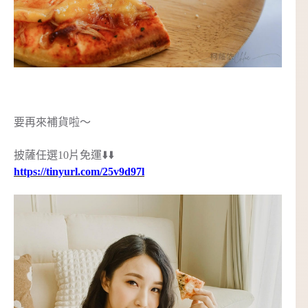
要再來補貨啦～
披薩任選10片免運⬇️⬇️
https://tinyurl.com/25v9d97l