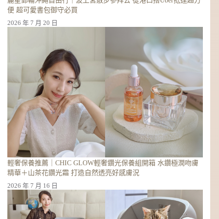
麗星郵輪沖繩自由行｜波上宮散步參拜去 從港口搭Uber抵達超方
便 超可愛書包御守必買
2026 年 7 月 20 日
輕奢保養推薦｜CHIC GLOW輕奢鑽光保養組開箱 水鑽極潤吻膚
精華＋山茶花鑽光霜 打造自然透亮好感膚況
2026 年 7 月 16 日