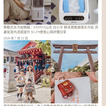
移動式水冷扇開箱｜SANSUI山水 白小冷 靜涼潤風循環水冷扇 消
暑氣室內涼感提升 SC-F9使用心得評價分享
2026 年 7 月 23 日