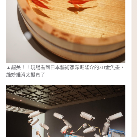
▲超美！！現場看到日本藝術家深堀隆介的3D金魚畫，
維妙維肖太擬真了