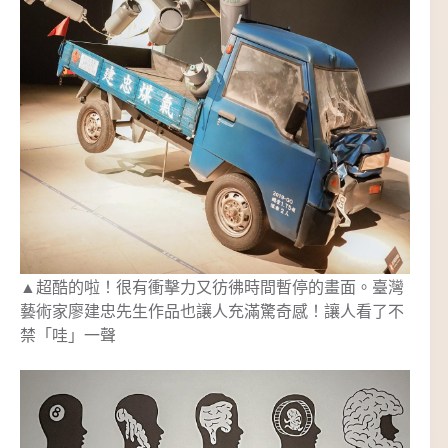
▲超酷的啦！很有衝擊力又彷彿時間暫停的畫面。臺灣
藝術家廖建忠先生作品也讓人充滿驚奇感！讓人看了不
禁「哇」一聲