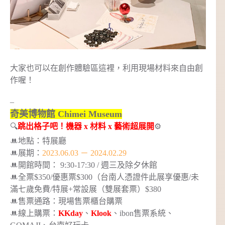
大家也可以在創作體驗區這裡，利用現場材料來自由創
作喔！
–
奇美博物館 Chimei Museum
🔍
跳出格子吧！機器 x 材料 x 藝術超展開
⚙️
ꔚ地點：特展廳
ꔚ展期：
2023.06.03 － 2024.02.29
ꔚ開館時間： 9:30-17:30 / 週三及除夕休館
ꔚ全票$350/優惠票$300（台南人憑證件此展享優惠/未
滿七歲免費/特展+常設展（雙展套票）$380
ꔚ售票通路：現場售票櫃台購票
ꔚ線上購票：
KKday
、
Kloo
k
、ibon售票系統、