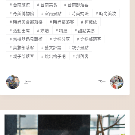
#
台南旅遊
#
台南美食
#
台南部落客
#
奇美博物館
#
室內景點
#
時尚媽咪
#
時尚美妝
#
時尚美食部落格
#
時尚部落客
#
柯蘿依
#
活動出席
#
烘焙
#
特展
#
甜點美食
#
當機器遇見藝術
#
穿搭分享
#
穿搭部落客
#
美妝部落客
#
藝文評論
#
親子景點
#
親子部落客
#
跳出格子吧
#
部落客
上一
下一