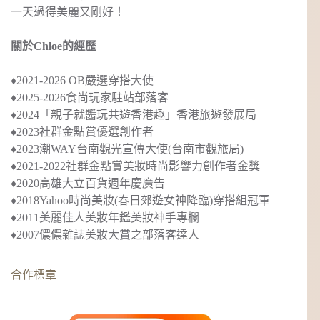
一天過得美麗又剛好！
關於Chloe的經歷
♦︎2021-2026 OB嚴選穿搭大使
♦︎2025-2026食尚玩家駐站部落客
♦︎2024
「親子就醬玩共遊香港趣」
香港旅遊發展局
♦︎2023社群金點賞優選創作者
♦︎2023
潮WAY台南觀光宣傳大使
(台南市觀旅局)
♦︎2021-2022社群金點賞美妝時尚影響力創作者金獎
♦︎2020
高雄大立百貨週年慶廣告
♦︎2018
Yahoo時尚美妝(春日郊遊女神降臨)穿搭組冠軍
♦︎2011美麗佳人美妝年鑑美妝神手專欄
♦︎2007儂儂雜誌美妝大賞之部落客達人
合作標章