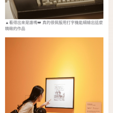
▲看得出來是誰嗎👑 真的很佩服用打字機能細繪出這麼
精緻的作品