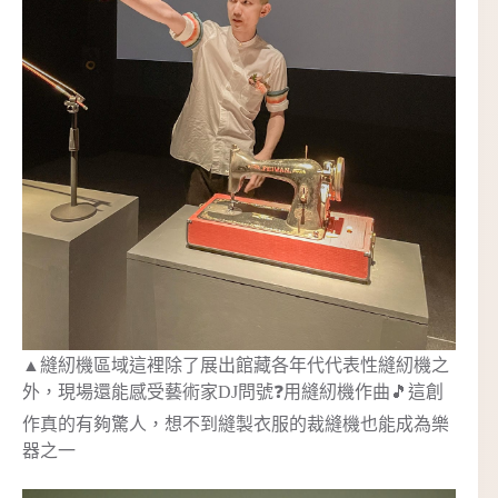
▲縫紉機區域這裡除了展出館藏各年代代表性縫紉機之
外，現場還能感受藝術家DJ問號❓用縫紉機作曲🎵這創
作真的有夠驚人，想不到縫製衣服的裁縫機也能成為樂
器之一