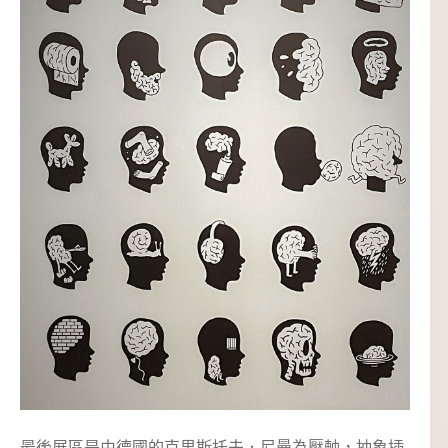
最後展區是由德國的克里斯托夫．尼曼為壓軸，抽象插