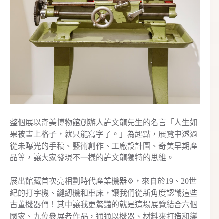
整個展以奇美博物館創辦人許文龍先生的名言「人生如
果被畫上格子，就只能寫字了。」為起點，展覽中透過
從未曝光的手稿、藝術創作、工廠設計圖、奇美早期產
品等，讓大家發現不一樣的許文龍獨特的思維。
展出館藏首次亮相劃時代產業機器⚙️，來自於19、20世
紀的打字機、縫紉機和車床，讓我們從新角度認識這些
古董機器們！其中讓我更驚豔的就是這場展覽結合六個
國家、九位參展者作品，通通以機器、材料來打造和變