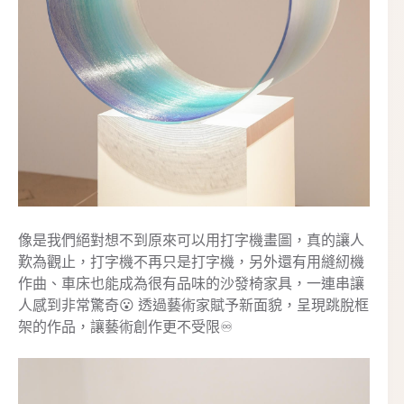
像是我們絕對想不到原來可以用打字機畫圖，真的讓人
歎為觀止，打字機不再只是打字機，另外還有用縫紉機
作曲、車床也能成為很有品味的沙發椅家具，一連串讓
人感到非常驚奇😮 透過藝術家賦予新面貌，呈現跳脫框
架的作品，讓藝術創作更不受限♾️️