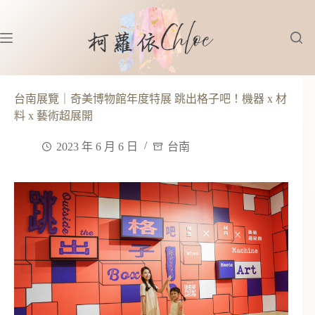
跳
至
主
要
內
容
台南展覽｜奇美博物館年度特展 跳出格子吧！機器 x 材
料 x 藝術超展開
2023 年 6 月 6 日
台南