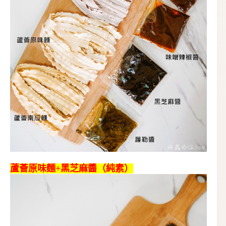
蘆薈原味麵+黑芝麻醬（純素）