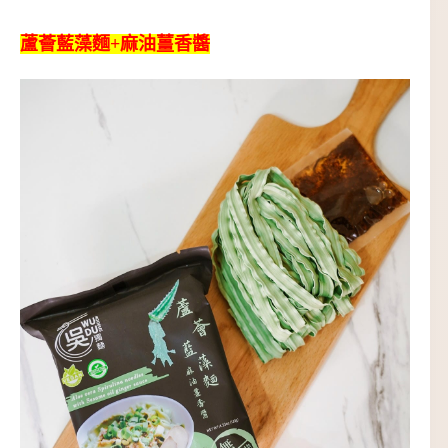
蘆薈藍藻麵+麻油薑香醬