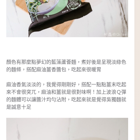
顏色有那麼點夢幻的藍藻蘆薈麵，煮好後是呈現淡綠色
的麵條，搭配麻油薑香醬包，吃起來很暖胃
麻油香氣淡淡的，我覺得剛剛好，搭配一點點薑末吃起
來不會很突兀，麻油和薑就是很對味啊！加上波浪Ｑ彈
的麵體可以讓醬汁均勻沾附，吃起來就是覺得吳獨麵就
是誠意十足