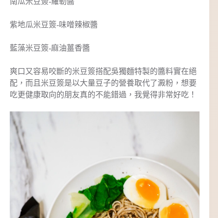
南瓜米豆簽-羅勒醬
紫地瓜米豆簽-味噌辣椒醬
藍藻米豆簽-麻油薑香醬
爽口又容易咬斷的米豆簽搭配吳獨麵特製的醬料實在絕
配，而且米豆簽是以大量豆子的營養取代了澱粉，想要
吃更健康取向的朋友真的不能錯過，我覺得非常好吃！