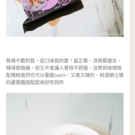
無辣不歡的我，這口味我的愛！當正餐、消夜都適合，
辣得很過癮，但又不會讓人覺得不舒服，沒想到味噌搭
配辣椒竟然也可以著麼match，又香又辣的，與滑順Ｑ彈
的蘆薈麵搭配起來好吃到炸