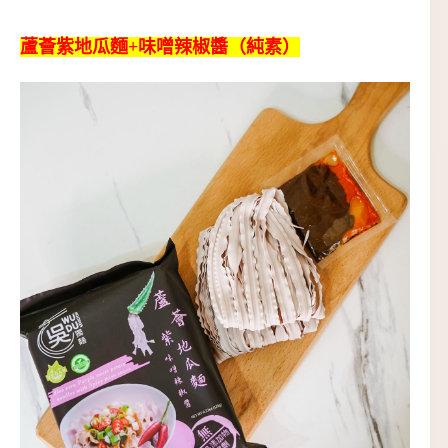
蘆薈紫地瓜麵+味噌辣椒醬（純素）