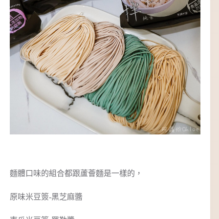
麵體口味的組合都跟蘆薈麵是一樣的，
原味米豆簽-黑芝麻醬