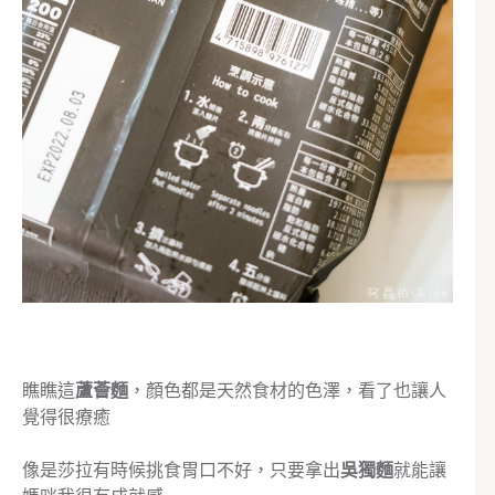
瞧瞧這
蘆薈麵
，顏色都是天然食材的色澤，看了也讓人
覺得很療癒
像是莎拉有時候挑食胃口不好，只要拿出
吳獨麵
就能讓