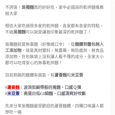
不誇張！
吳獨麵
真的好好吃，家中必囤貨的乾拌麵推薦
給大家
相信大家吃過很多家的乾拌麵，各家都有各家的特點，
不過
吳獨麵
可以說是讓我印象最深的乾拌麵了！
吳獨麵就是無毒麵（好像繞口令），從
麵體到醬包無人
工添加物
，就是真材實料，無農藥、無防腐劑、無食品
添加物，在包裝袋上沒有讓人看不懂的成分，全家大小
都可以吃得安心的無毒乾拌麵！
目前熱銷的麵體有兩款，有
蘆薈麵
和
米豆簽
#
蘆薈麵
：波浪如緞帶般的寬麵，口感Ｑ彈
#
米豆簽
：高蛋白低GI細麵，口感清爽好咬斷
先來分享吳獨麵最受歡迎的蘆薈麵體，四種口味讓人都
想吃一遍