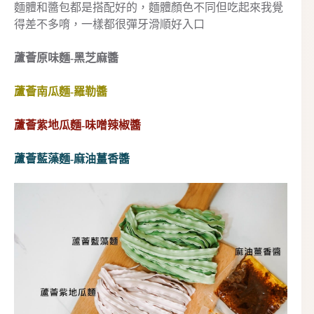
麵體和醬包都是搭配好的，麵體顏色不同但吃起來我覺
得差不多唷，一樣都很彈牙滑順好入口
蘆薈原味麵-黑芝麻醬
蘆薈南瓜麵-羅勒醬
蘆薈紫地瓜麵-味噌辣椒醬
蘆薈藍藻麵-麻油薑香醬