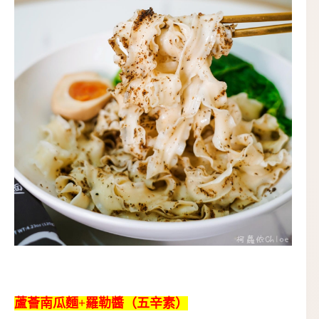
蘆薈南瓜麵+羅勒醬（五辛素）