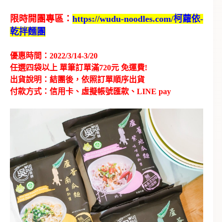
限時開團專區：
https://wudu-noodles.com/柯蘿依-
乾拌麵團
優惠時間：2022/3/14-3/20
任選四袋以上 單筆訂單滿720元 免運費!
出貨說明：結團後，依照訂單順序出貨
付款方式：信用卡、虛擬帳號匯款、LINE pay