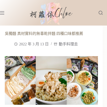
跳
至
主
要
內
容
吳獨麵 真材實料的無毒乾拌麵 四種口味都推薦
2022 年 3 月 13 日
動手料理去