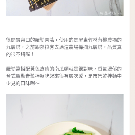
很開胃爽口的羅勒青醬，使用的是屏東竹林有機農場的
九層塔，之前跟莎拉有去過這農場採摘九層塔，品質真
的很不錯喔！
羅勒醬搭配黃色療癒的南瓜麵就是很對味，香氣濃郁的
台式羅勒青醬拌麵吃起來很有層次感，是市售乾拌麵中
少見的口味呢～