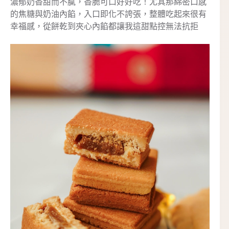
濃郁奶香甜而不膩，香脆可口好好吃！尤其那綿密口感
的焦糖與奶油內餡，入口即化不誇張，整體吃起來很有
幸福感，從餅乾到夾心內餡都讓我這甜點控無法抗拒