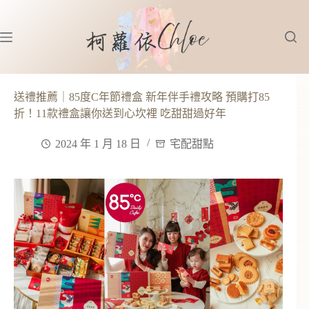
跳
至
主
要
內
容
送禮推薦｜85度C年節禮盒 新年伴手禮攻略 預購打85
折！11款禮盒讓你送到心坎裡 吃甜甜過好年
2024 年 1 月 18 日
宅配甜點