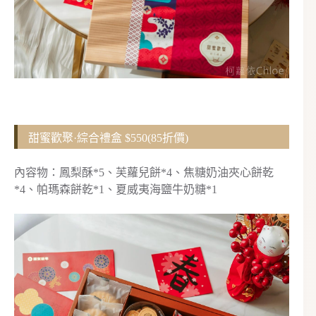
甜蜜歡聚·綜合禮盒 $550(85折價)
內容物：鳳梨酥*5、芙蘿兒餅*4、焦糖奶油夾心餅乾
*4、帕瑪森餅乾*1、夏威夷海鹽牛奶糖*1