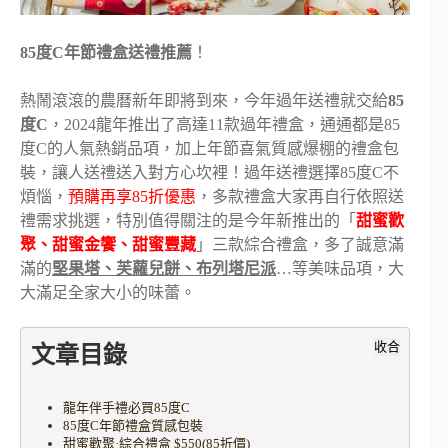
85度C年節禮盒送禮推薦
！
熱鬧滾滾的農曆新年即將到來，今年過年送禮就交給
85
度C
，2024龍年推出了高達11款過年禮盒，通通都是85
度C的人氣熱銷品項，加上年節喜氣質感爆棚的禮盒包
裝，讓人送禮送入對方心坎裡！過年送禮選擇85度C不
煩惱，
預購再享85折優惠
，多款禮盒大家再自行依照送
禮需求挑選，特別值得關注的是今年新推出的「
甜蜜歡
聚、甜蜜金饗、甜蜜豐藏
」三款綜合禮盒，多了誠意滿
滿的
堅果塔、芙蘿兒餅、布列塔尼派
…等美味品項，大
大滿足全家大小的味蕾。
收合
文章目錄
龍年伴手禮必買85度C
85度C年節禮盒質感包裝
甜蜜歡聚·綜合禮盒 $550(85折價)