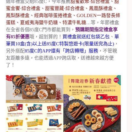
過年禮盒交給85度C，今年推薦
甜蜜歡聚·綜合禮盒、甜
蜜金饗·綜合禮盒、甜蜜豐藏·綜合禮盒、鳳凰酥禮盒、
鳳梨酥禮盒、經典咖啡蛋捲禮盒、GOLDEN一路發長條
蛋糕、夏威夷海鹽牛奶糖、特濃牛軋糖
…等，年節禮盒
在全省各個85度C門市都能買到，
預購期間指定禮盒享
有85折優惠
哦，超划算的！
買禮盒就送紅包袋乙包
、
單
筆買10盒(含)以上送85度C特製悠遊卡(限量送完為止)
，
另外搭配
85度C的APP還有「跨店轉贈」服務
，不管親
友距離多遠，也能透過APP跨店取，送禮越來越方便
了！