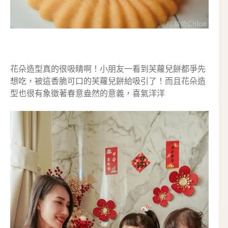
花朵造型真的很吸睛啊！小朋友一看到芙蘿兒餅都爭先
想吃，被這香脆可口的芙蘿兒餅給吸引了！而且花朵造
型也很有象徵著春意盎然的意義，喜氣洋洋