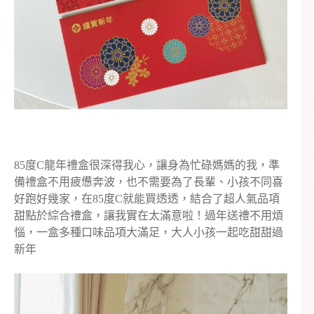
85度C龍年禮盒很深得我心，讓身為忙碌媽媽的我，準
備禮盒不用疲憊奔波，也不需要為了長輩、小孩不同喜
好跑好幾家，在85度C就能買透透，結合了超人氣品項
甜點於綜合禮盒，讓我實在太滿意啦！過年送禮不用煩
惱，一盒多種口味品項大滿足，大人小孩一起吃甜甜過
新年