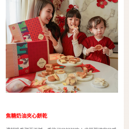
焦糖奶油夾心餅乾