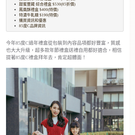
甜蜜豐藏·綜合禮盒 $530(85折價)
鳳凰酥禮盒 $400(特價)
特濃牛軋糖 $190(特價)
購買資訊和優惠
85度C品牌資訊
今年85度C過年禮盒從包裝到內容品項都好豐富，質感
也大大升級，超多款年節禮盒送禮自用都好適合，相信
提著85度C禮盒拜年去，肯定超體面！