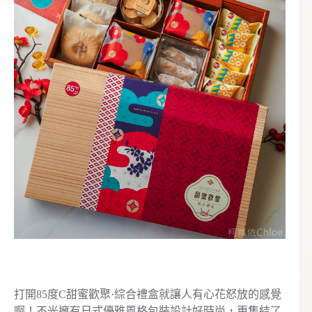
打開85度C甜蜜歡聚·綜合禮盒就讓人有心花怒放的感覺
啊！不光擁有日式優雅風格包裝設計好時尚，更集結了