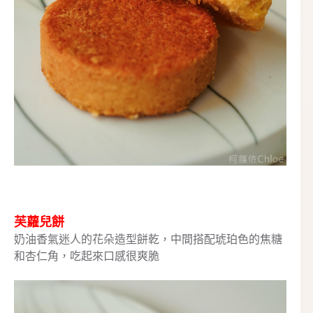
芙蘿兒餅
奶油香氣迷人的花朵造型餅乾，中間搭配琥珀色的焦糖
和杏仁角，吃起來口感很爽脆