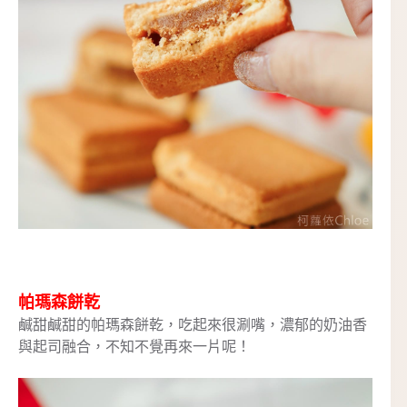
帕瑪森餅乾
鹹甜鹹甜的帕瑪森餅乾，吃起來很涮嘴，濃郁的奶油香
與起司融合，不知不覺再來一片呢！