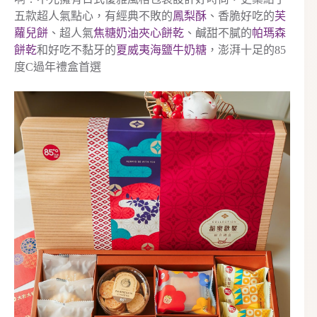
五款超人氣點心，有經典不敗的
鳳梨酥
、香脆好吃的
芙
蘿兒餅
、超人氣
焦糖奶油夾心餅乾
、鹹甜不膩的
帕瑪森
餅乾
和好吃不黏牙的
夏威夷海鹽牛奶糖
，澎湃十足的85
度C過年禮盒首選