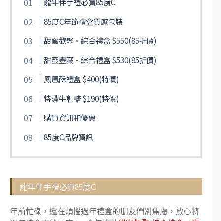
龍年伴手禮必買85度C
85度C年節禮盒質感包裝
甜蜜歡聚·綜合禮盒 $550(85折價)
甜蜜豐藏·綜合禮盒 $530(85折價)
鳳凰酥禮盒 $400(特價)
特濃牛軋糖 $190(特價)
購買資訊和優惠
85度C品牌資訊
龍年伴手禮必買85度C
年前忙碌，還在煩惱過年禮盒的朋友們別焦慮，放心將