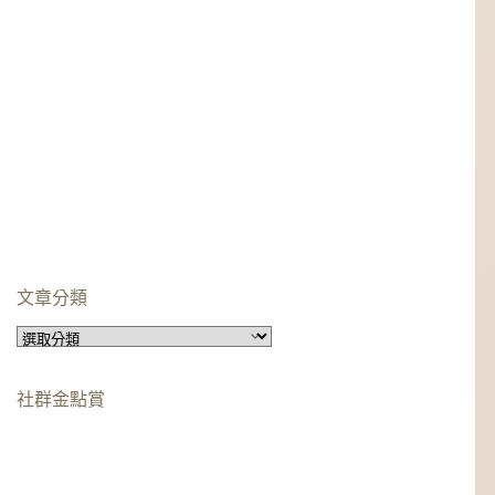
文章分類
文
章
分
社群金點賞
類
柯蘿依chloe
美妝時尚影響力創作者金獎
柯蘿依chloe
優選創作者