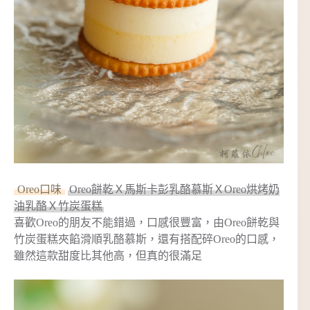
Oreo口味
Oreo餅乾Ｘ馬斯卡彭乳酪慕斯ＸOreo烘烤奶
油乳酪Ｘ竹炭蛋糕
喜歡Oreo的朋友不能錯過，口感很豐富，由Oreo餅乾與
竹炭蛋糕夾餡滑順乳酪慕斯，還有搭配碎Oreo的口感，
雖然這款甜度比其他高，但真的很滿足