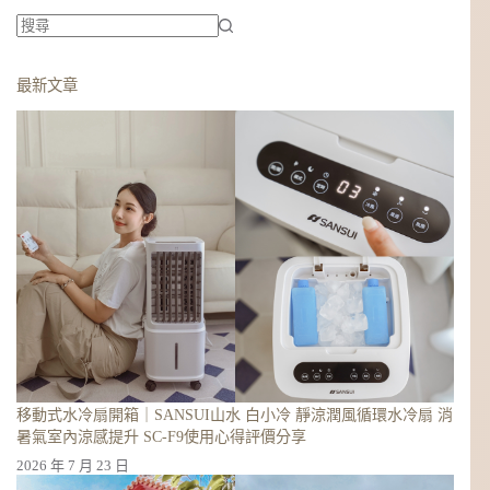
找
不
最新文章
到
符
合
條
件
的
結
果
移動式水冷扇開箱｜SANSUI山水 白小冷 靜涼潤風循環水冷扇 消
暑氣室內涼感提升 SC-F9使用心得評價分享
2026 年 7 月 23 日