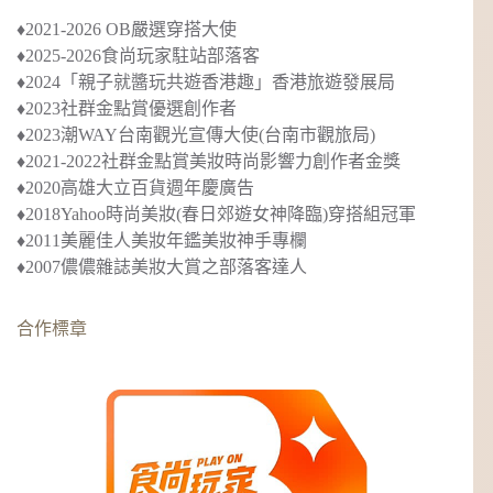
♦︎2021-2026 OB嚴選穿搭大使
♦︎2025-2026食尚玩家駐站部落客
♦︎2024
「親子就醬玩共遊香港趣」
香港旅遊發展局
♦︎2023社群金點賞優選創作者
♦︎2023
潮WAY台南觀光宣傳大使
(台南市觀旅局)
♦︎2021-2022社群金點賞美妝時尚影響力創作者金獎
♦︎2020
高雄大立百貨週年慶廣告
♦︎2018
Yahoo時尚美妝(春日郊遊女神降臨)穿搭組冠軍
♦︎2011美麗佳人美妝年鑑美妝神手專欄
♦︎2007儂儂雜誌美妝大賞之部落客達人
合作標章