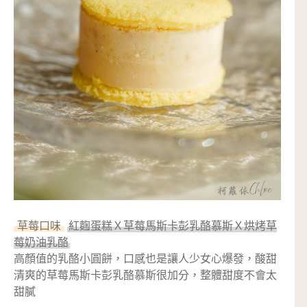
草莓口味
紅麴蛋糕Ｘ草莓馬斯卡彭乳酪慕斯Ｘ烘烤草
莓奶油乳酪
高顏值的乳酪小圓餅，口感也是讓人少女心爆發，酸甜
清爽的草莓馬斯卡彭乳酪慕斯很加分，整體甜度不會太
甜膩