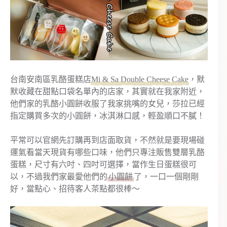
台南安南區乳酪蛋糕店
Mi & Sa Double Cheese Cake
，默
默收藏在甜點口袋名單內的店家，其實就在我家附近，
他們家的乳酪小圓餅收服了我家挑嘴的女兒，莎拉已經
指定購買多次的小圓餅，冰淇淋口感，輕盈順口不膩！
平常可以官網先訂購再到店面取貨，不然就是要現場碰
運氣看當天現貨有哪些口味，他們只專注販售雙層乳酪
蛋糕，尺寸有六吋、四吋可選擇，當作生日蛋糕很可
以，不過我們家最愛他們的
小圓餅
了，一口一個剛剛
好，當點心、招待客人茶點都很棒～