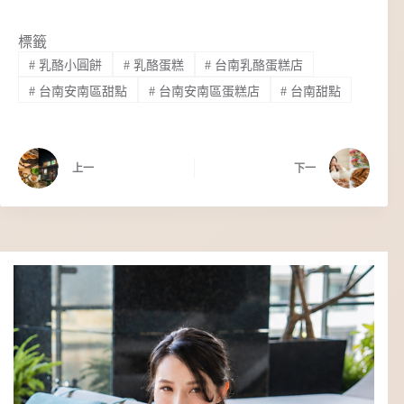
標籤
#
乳酪小圓餅
#
乳酪蛋糕
#
台南乳酪蛋糕店
#
台南安南區甜點
#
台南安南區蛋糕店
#
台南甜點
上一
下一