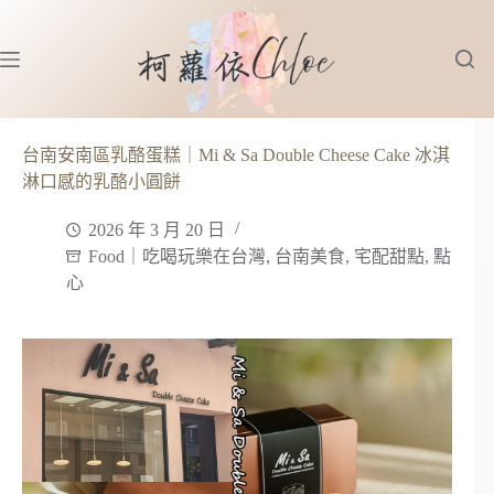
跳
至
主
要
內
容
台南安南區乳酪蛋糕｜Mi & Sa Double Cheese Cake 冰淇
淋口感的乳酪小圓餅
2026 年 3 月 20 日
Food｜吃喝玩樂在台灣
,
台南美食
,
宅配甜點
,
點
心