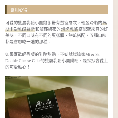
食用心得
可愛的雙層乳酪小圓餅卻帶有豐富層次，輕盈滑順的
馬
斯卡彭乳酪慕斯
和濃郁綿密的
烘烤乳酪
搭配起來真的好
美味，不同口味有不同的蛋糕體、餅乾搭配，五種口味
都是會想吃一遍的那種。
如果喜歡輕盈版的乳酪甜點，不妨試試這家Mi & Sa
Double Cheese Cake的雙層乳酪小圓餅吧，是默默會愛上
的可愛點心！