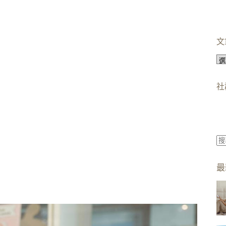
文
文
章
分
社
類
找
不
最
到
符
合
條
件