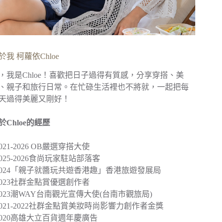
於我 柯蘿依Chloe
，我是Chloe！喜歡把日子過得有質感，分享穿搭、美
、親子和旅行日常。在忙碌生活裡也不將就，一起把每
天過得美麗又剛好！
於Chloe的經歷
︎2021-2026 OB嚴選穿搭大使
︎2025-2026食尚玩家駐站部落客
2024
「親子就醬玩共遊香港趣」
香港旅遊發展局
︎2023社群金點賞優選創作者
2023
潮WAY台南觀光宣傳大使
(台南市觀旅局)
︎2021-2022社群金點賞美妝時尚影響力創作者金獎
2020
高雄大立百貨週年慶廣告