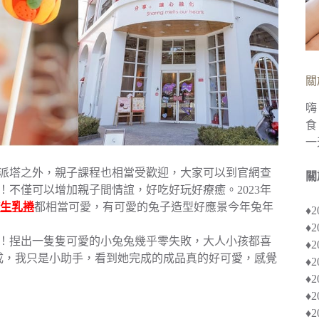
關
嗨
食
一
、派塔之外，親子課程也相當受歡迎，大家可以到官網查
關
！不僅可以增加親子間情誼，好吃好玩好療癒。2023年
生乳捲
都相當可愛，有可愛的兔子造型好應景今年兔年
♦
♦
吧！捏出一隻隻可愛的小兔兔幾乎零失敗，大人小孩都喜
♦︎
成，我只是小助手，看到她完成的成品真的好可愛，感覺
♦
♦︎
♦
♦︎