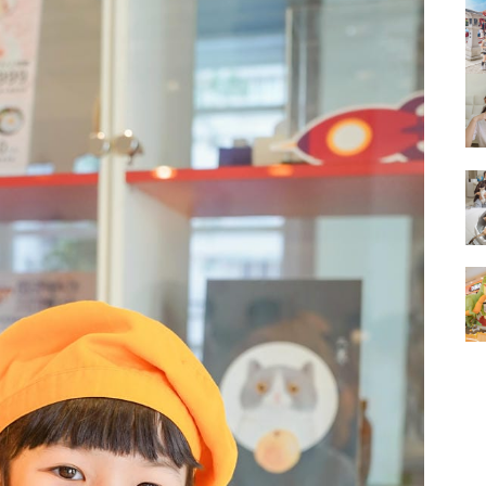
的
結
果