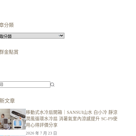
章分類
群金點賞
柯蘿依chloe
美妝時尚影響力創作者金獎
柯蘿依chloe
優選創作者
新文章
移動式水冷扇開箱｜SANSUI山水 白小冷 靜涼
潤風循環水冷扇 消暑氣室內涼感提升 SC-F9使
用心得評價分享
2026 年 7 月 23 日