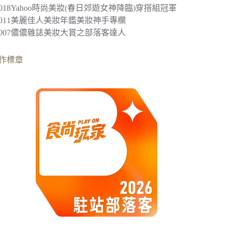
2018
Yahoo時尚美妝(春日郊遊女神降臨)穿搭組冠軍
︎2011美麗佳人美妝年鑑美妝神手專欄
︎2007儂儂雜誌美妝大賞之部落客達人
作標章