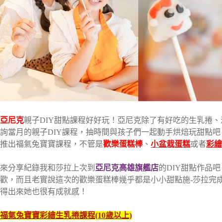
亞尼克
親子DIY甜點課程好好玩！亞尼克除了有好吃的生乳捲
詢當月的親子DIY課程，抽時間與孩子們一起動手烘焙玩甜點吧
推出福氣兔寶寶課程，不管是
歡樂蛋糕棒
、
小盆栽蛋糕
或者
彩繪
來分享紀錄我和莎拉上次到
亞尼克高雄旗艦店
的DIY甜點作品
歡，而且老實說這次的歡樂蛋糕棒幾乎都是小小甜點施-莎拉完
得出來她也很有成就感！
福氣兔寶寶彩繪生乳捲課程(10歲以上)