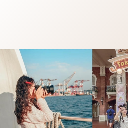
跳
至
主
要
內
容