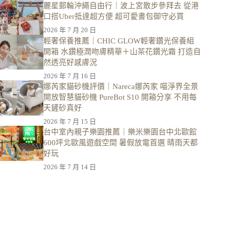
麗星郵輪沖繩自由行｜波上宮散步參拜去 從港
口搭Uber抵達超方便 超可愛書包御守必買
2026 年 7 月 20 日
輕奢保養推薦｜CHIC GLOW輕奢鑽光保養組
開箱 水鑽極潤吻膚精華＋山茶花鑽光霜 打造自
然透亮好感膚況
2026 年 7 月 16 日
娜芮家貓砂機評價｜Nareca娜芮家 喵淨界全景
開放智慧貓砂機 PureBot S10 開箱分享 不用每
天鏟砂真好
2026 年 7 月 15 日
台中室內親子樂園推薦｜樂米樂園台中北歐館
600坪北歐風遊戲空間 暑假放電首選 晴雨天都
好玩
2026 年 7 月 14 日