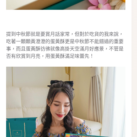
提到中秋節就是要賞月話家常，但對於吃貨的我來說，
吃著一顆顆黃澄澄的蛋黃酥更是中秋節不能錯過的重要
事，而且蛋黃酥彷彿就像高掛天空滿月好應景，不管是
否有欣賞到月亮，用蛋黃酥滿足味蕾先！