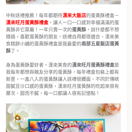
中秋送禮推薦！每年都期待
漢來大飯店
的蛋黃酥禮盒－
漢來旺月蛋黃酥禮盒
，讓人一口一口感到幸福滿滿的蛋
黃酥非它莫屬！一年只賣一次的
蛋黃酥
，說什麼都不想
錯過，喜歡蛋黃酥的朋友，送禮自用都很適合，漢來美
食糕餅小舖的蛋黃酥禮盒是我最愛的
南部五星飯店蛋黃
酥
了。
身為蛋黃酥愛好者，漢來美食的
漢來旺月蛋黃酥禮盒
是
我每年都想與親友分享的蛋黃酥，每年禮盒包裝上都有
新意，一盒八入的蛋黃酥讓人送禮很體面，不同於傳統
甜膩豆沙口感的蛋黃酥，漢來旺月蛋黃酥的吃起來很有
層次、甜而不膩，每一口都讓人很有記憶點！