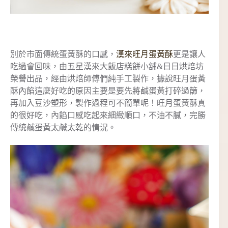
別於市面傳統蛋黃酥的口感，
漢來旺月蛋黃酥
更是讓人
吃過會回味，由五星漢來大飯店糕餅小舖&日日烘焙坊
榮譽出品，經由烘焙師傅們純手工製作，據說旺月蛋黃
酥內餡這麼好吃的原因主要是要先將鹹蛋黃打碎過篩，
再加入豆沙塑形，製作過程可不簡單呢！旺月蛋黃酥真
的很好吃，內餡口感吃起來細緻順口，不油不膩，完勝
傳統鹹蛋黃太鹹太乾的情況。