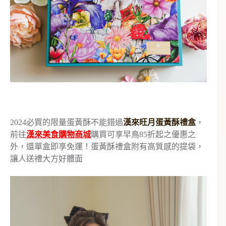
2024必買的限量蛋黃酥不能錯過
漢來旺月蛋黃酥禮盒
，
前往
漢來美食購物商城
購買可享早鳥85折起之優惠之
外，還單盒即享免運！蛋黃酥禮盒附有高質感的提袋，
讓人送禮大方好體面