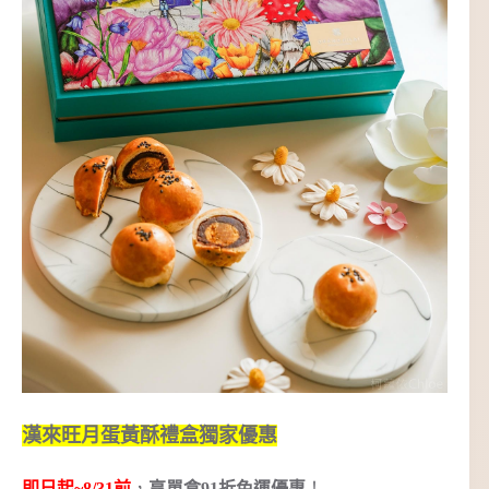
漢來旺月蛋黃酥禮盒獨家優惠
即日起~8/31前
，
享單盒91折免運優惠
！