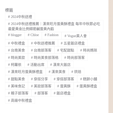
標籤
#
2024中秋送禮
#
2024中秋送禮推薦｜漢來旺月蛋黃酥禮盒 每年中秋節必吃
最愛黃金比例綿密鹹蛋黃內餡
#
blogger
#
Chloe
#
Fashion
#
Vogue美人會
#
中秋禮盒
#
中秋送禮推薦
#
五星飯店禮盒
#
台南美食
#
台南部落客
#
宅配甜點
#
時尚媽咪
#
時尚美妝
#
時尚美食部落格
#
時尚部落客
#
柯蘿依
#
活動出席
#
漢來大飯店
#
漢來旺月蛋黃酥禮盒
#
漢來美食
#
烘焙
#
甜點美食
#
穿搭分享
#
穿搭部落客
#
糕餅小舖
#
美味食記
#
美妝部落客
#
蛋黃酥
#
蛋黃酥禮盒
#
親子部落客
#
部落客
#
飯店禮盒
#
高級中秋禮盒