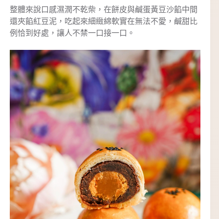
整體來說口感濕潤不乾柴，在餅皮與鹹蛋黃豆沙餡中間
還夾餡紅豆泥，吃起來細緻綿軟實在無法不愛，鹹甜比
例恰到好處，讓人不禁一口接一口。