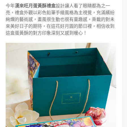
今年
漢來旺月蛋黃酥禮盒
設計讓人看了眼睛都為之一
亮，禮盒外觀以彩色鉛筆手繪風格為主視覺，充滿繽紛
絢爛的藝術感，畫風很生動也很有童趣感，乘載的對未
來美好日子的期待，在這花好月圓的節日裡，相信收到
這盒蛋黃酥的對方印象深刻又感到暖心！