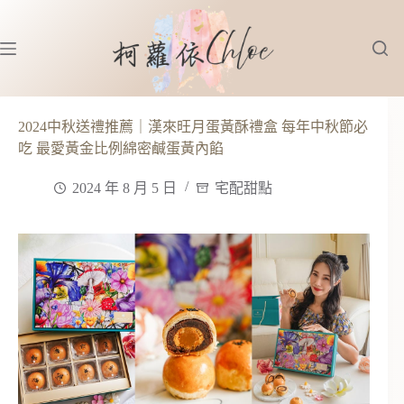
跳
至
主
要
內
容
2024中秋送禮推薦｜漢來旺月蛋黃酥禮盒 每年中秋節必
吃 最愛黃金比例綿密鹹蛋黃內餡
2024 年 8 月 5 日
宅配甜點