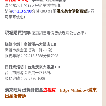
滿50盒以上
另有大宗企業送禮折扣
請洽
07-213-5788
分機7303 (僅限
漢來美食購物商城
購買
可享有優惠)
現場購買資訊
(優惠銷售定價皆依現場公告為準)
糕餅小舖｜高雄漢來大飯店 LB
高雄市前金區成功一路266號
服務專線：07-213-5788分機7098
日日烘焙坊｜台北漢來大飯店 LB
台北市南港區經貿一路168號
服務專線：02-2786-1606
漢來旺月蛋黃酥禮盒
這裡買
：
https://hilai.tw/漢來
出品蛋黃酥