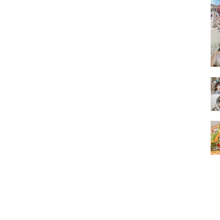
的
結
果