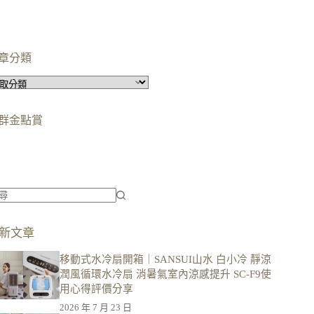
章分類
群金點賞
柯蘿依chloe
美妝時尚影響力創作者金獎
柯蘿依chloe
優選創作者
新文章
移動式水冷扇開箱｜SANSUI山水 白小冷 靜涼
潤風循環水冷扇 消暑氣室內涼感提升 SC-F9使
用心得評價分享
2026 年 7 月 23 日