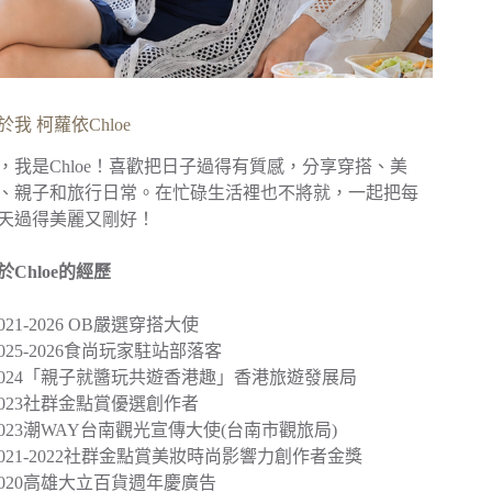
於我 柯蘿依Chloe
，我是Chloe！喜歡把日子過得有質感，分享穿搭、美
、親子和旅行日常。在忙碌生活裡也不將就，一起把每
天過得美麗又剛好！
於Chloe的經歷
︎2021-2026 OB嚴選穿搭大使
︎2025-2026食尚玩家駐站部落客
2024
「親子就醬玩共遊香港趣」
香港旅遊發展局
︎2023社群金點賞優選創作者
2023
潮WAY台南觀光宣傳大使
(台南市觀旅局)
︎2021-2022社群金點賞美妝時尚影響力創作者金獎
2020
高雄大立百貨週年慶廣告