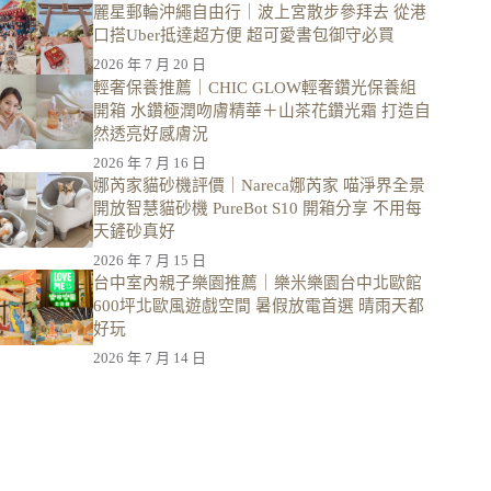
麗星郵輪沖繩自由行｜波上宮散步參拜去 從港
口搭Uber抵達超方便 超可愛書包御守必買
2026 年 7 月 20 日
輕奢保養推薦｜CHIC GLOW輕奢鑽光保養組
開箱 水鑽極潤吻膚精華＋山茶花鑽光霜 打造自
然透亮好感膚況
2026 年 7 月 16 日
娜芮家貓砂機評價｜Nareca娜芮家 喵淨界全景
開放智慧貓砂機 PureBot S10 開箱分享 不用每
天鏟砂真好
2026 年 7 月 15 日
台中室內親子樂園推薦｜樂米樂園台中北歐館
600坪北歐風遊戲空間 暑假放電首選 晴雨天都
好玩
2026 年 7 月 14 日