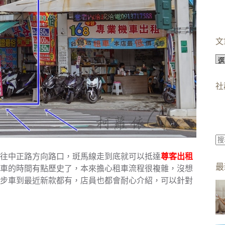
文
文
章
分
社
類
找
往中正路方向路口，斑馬線走到底就可以抵達
尊客出租
不
最
車的時間有點歷史了，本來擔心租車流程很複雜，沒想
到
步車到最近新款都有，店員也都會耐心介紹，可以針對
符
合
條
件