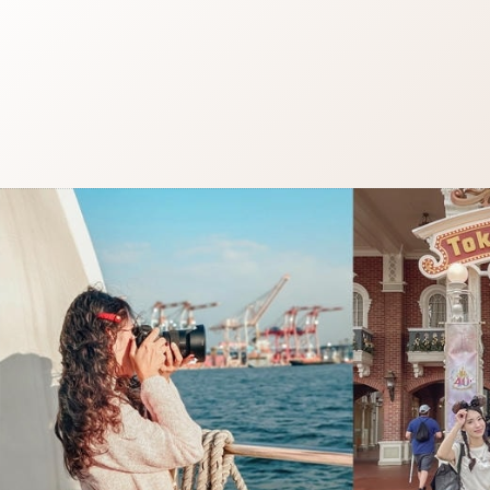
跳
至
主
要
內
容