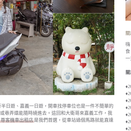
關
嗨
食
一
關
♦
♦
♦︎
行半日遊、嘉義一日遊，開車找停車位也是一件不簡單的
♦
或巷弄還能隨時繞進去。這回和大衛哥來嘉義工作，我
♦︎
尊客機車出租店
是我們首選，從車站過個馬路就能直達
♦
♦︎