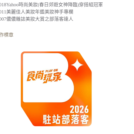
2018
Yahoo時尚美妝(春日郊遊女神降臨)穿搭組冠軍
︎2011美麗佳人美妝年鑑美妝神手專欄
︎2007儂儂雜誌美妝大賞之部落客達人
作標章