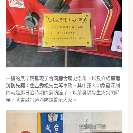
一樓的展示廳呈現了
合同廳舍
歷史沿革，以及介紹
臺南
消防先驅：
住吉秀松
先生等事務。其中讓人印象最深刻
的就是那日治時期的消防鐘了，以前發現發生火災的時
候，就會敲打這消防鐘警示大家。