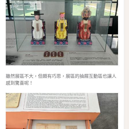
雖然展區不大，但頗有巧思，展區的抽屜互動區也讓人
感到驚喜呢！