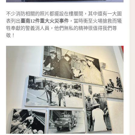
不少消防相關的照片都擺設在樓層間，其中還有一大圖
表列出
臺南12件重大火災事件
，當時衝至火場搶救而犧
牲奉獻的警義消人員，他們無私的精神很值得我們尊
敬！