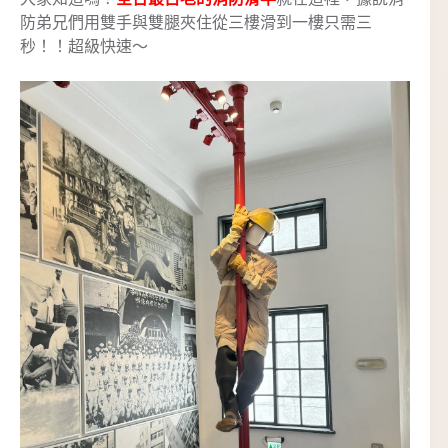
防弟兄們用雙手與雙腿夾住從三樓滑到一樓只需三
秒！！超級快速～