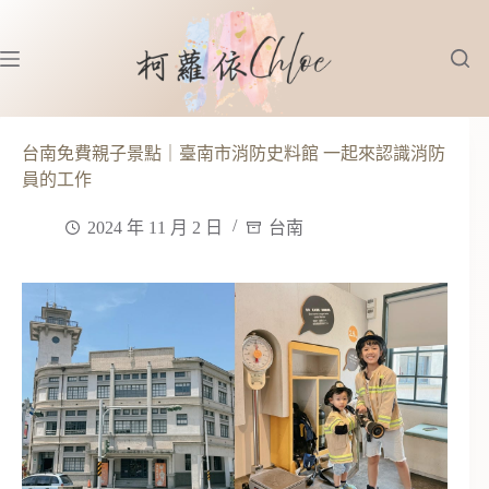
跳
至
主
要
內
容
台南免費親子景點｜臺南市消防史料館 一起來認識消防
員的工作
2024 年 11 月 2 日
台南