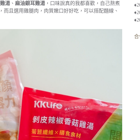
雞湯
、
麻油銀耳雞湯
，口味說真的我都喜歡，自己熬煮
♦︎
不膩，而且選用雞腿肉，肉質嫩口好好吃，可以搭配麵線、
♦
♦
合