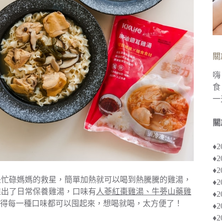
關
嗨
食
一
關
♦
♦
♦︎
全是忙碌媽媽的救星，簡單加熱就可以喝到熱騰騰的雞湯，
♦
推出了日常保養雞湯，口味有
人蔘紅棗雞湯、牛蒡山藥雞
♦︎
得每一種口味都可以囤起來，想喝就喝，太方便了！
♦
♦︎