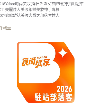
2018
Yahoo時尚美妝(春日郊遊女神降臨)穿搭組冠軍
︎2011美麗佳人美妝年鑑美妝神手專欄
︎2007儂儂雜誌美妝大賞之部落客達人
作標章