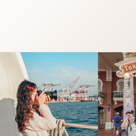
跳
至
主
要
內
容