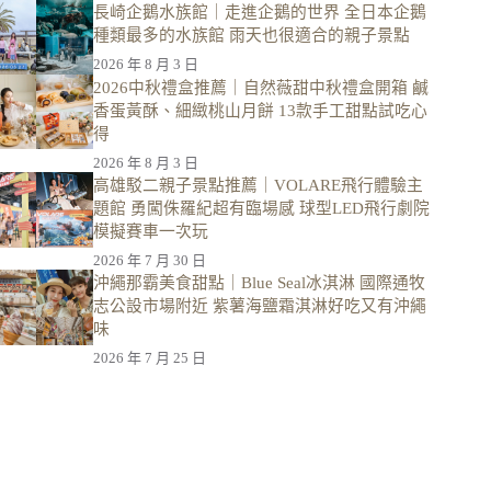
長崎企鵝水族館｜走進企鵝的世界 全日本企鵝
種類最多的水族館 雨天也很適合的親子景點
2026 年 8 月 3 日
2026中秋禮盒推薦｜自然薇甜中秋禮盒開箱 鹹
香蛋黃酥、細緻桃山月餅 13款手工甜點試吃心
得
2026 年 8 月 3 日
高雄駁二親子景點推薦｜VOLARE飛行體驗主
題館 勇闖侏羅紀超有臨場感 球型LED飛行劇院
模擬賽車一次玩
2026 年 7 月 30 日
沖繩那霸美食甜點｜Blue Seal冰淇淋 國際通牧
志公設市場附近 紫薯海鹽霜淇淋好吃又有沖繩
味
2026 年 7 月 25 日