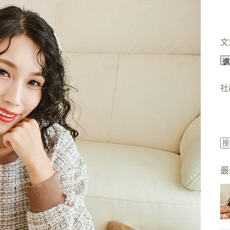
文
文
章
分
社
類
找
不
最
到
符
合
條
件