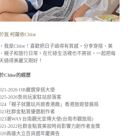
於我 柯蘿依Chloe
，我是Chloe！喜歡把日子過得有質感，分享穿搭、美
、親子和旅行日常。在忙碌生活裡也不將就，一起把每
天過得美麗又剛好！
於Chloe的經歷
︎2021-2026 OB嚴選穿搭大使
︎2025-2026食尚玩家駐站部落客
2024
「親子就醬玩共遊香港趣」
香港旅遊發展局
︎2023社群金點賞優選創作者
2023
潮WAY台南觀光宣傳大使
(台南市觀旅局)
︎2021-2022社群金點賞美妝時尚影響力創作者金獎
2020
高雄大立百貨週年慶廣告