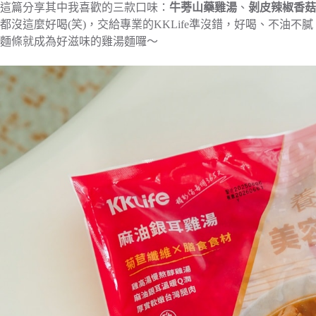
這篇分享其中我喜歡的三款口味：
牛蒡山藥雞湯
、
剝皮辣椒香菇
都沒這麼好喝(笑)，交給專業的KKLife準沒錯，好喝、不油
麵條就成為好滋味的雞湯麵囉～