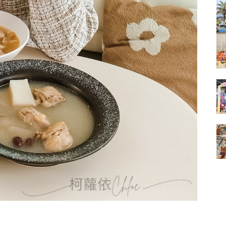
的
結
果