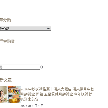
章分類
群金點賞
柯蘿依chloe
美妝時尚影響力創作者金獎
柯蘿依chloe
優選創作者
新文章
2026中秋送禮推薦｜漢來大飯店 漢來情月中秋
月餅禮盒 開箱 五星質感月餅禮盒 今年送禮就
選漢來美食
2026 年 8 月 4 日