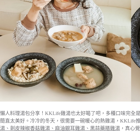
懶人料理湯包分享！KKLife雞湯也太好喝了吧，多種口味完
簡直太美好。冷冷的冬天，很需要一碗暖心的熱雞湯，KKLife
湯、剝皮辣椒香菇雞湯、麻油銀耳雞湯、黑蒜藥膳雞湯
，真心覺