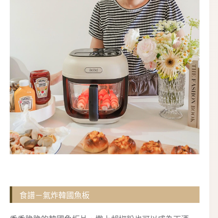
食譜－氣炸韓國魚板