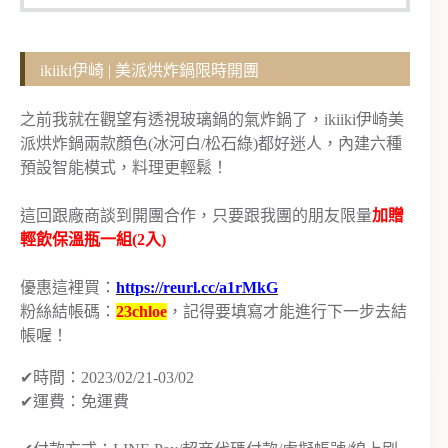
ikiiki伊崎 | 美派烘炸鍋限時開團
之前我就在觀望有透視玻璃鍋的氣炸鍋了，ikiiki伊崎美
派烘炸鍋兩款顏色(冰河白/松石綠)都好迷人，內建六種
預設智能模式，料理更輕鬆！
這回跟廠商談到開團合作，只要跟我團的朋友限量
加贈
輕飲保溫瓶一組(2入)
優惠這裡買：
https://reurl.cc/a1rMkG
粉絲結帳碼：
23chloe
，記得要填寫才能進行下一步去結
帳喔！
✔時間：2023/02/21-03/02
✔運費：免運費