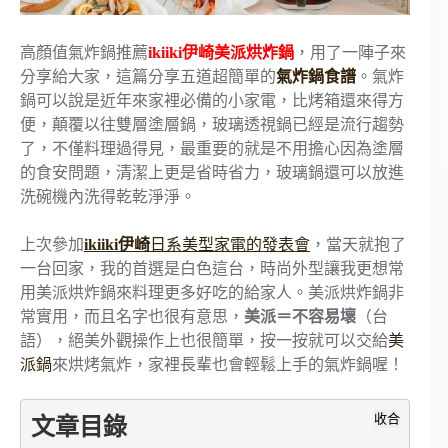
高顏值氣炸鍋推薦
ikiiki伊崎美派烘炸鍋
，用了一陣子來
分享給大家，這篇分享五道超簡單的
氣炸鍋食譜
。氣炸
鍋可以說是近年來家裡必備的小家電，比烤箱還來得方
便，顛覆以往雙層塗層鍋，玻璃透視鍋已經是流行趨勢
了，不僅料理過得見，最重要的就是不用擔心因為塗層
的食安問題，清潔上更是省時省力，玻璃鍋還可以放進
洗碗機內洗得乾乾淨淨。
上次參加
ikiiki伊崎
日系美型家電的發表會
，當天就抱了
一台回家，我的首選是白色這台，時尚外型讓我更想常
用美派烘炸鍋來料理更多好吃的給家人。美派烘炸鍋非
常實用，而且名字也很有意思，
美派＝不容易壞
（台
語），絕美外觀操作上也很簡單，按一按就可以交給
美
派鍋
來烘烤氣炸，家裡長輩也會輕鬆上手的氣炸鍋喔！
收合
文章目錄