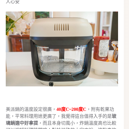
人心安
美派鍋的溫度設定很廣，
40度C~200度C
，附有乾果功
能，平常料理用途更廣了，我覺得這台值得入手的是
玻
璃鍋適中好拿提
，而且本身切風小，炸鍋溫度高也比較