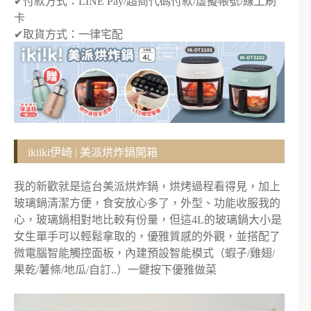
✔付款方式：LINE Pay/超商代碼付款/虛擬帳號/線上刷
卡
✔取貨方式：一律宅配
ikiiki伊崎 | 美派烘炸鍋開箱
我的新歡就是這台美派烘炸鍋，烘烤過程看得見，加上
玻璃鍋清潔方便，食安放心多了，外型、功能收服我的
心，玻璃鍋相對地比較有份量，但這4L的玻璃鍋大小是
女生單手可以輕鬆拿取的，優雅質感的外觀，並搭配了
微電腦智能觸控面板，內建預設智能模式（蝦子/雞翅/
果乾/薯條/地瓜/自訂..）一鍵按下優雅做菜