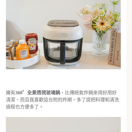
擁有
360゜全景透視玻璃鍋
，比傳統氣炸鍋來得好用好
清潔，而且我喜歡這台附的炸網，多了提把料理和清洗
過程也方便多了。