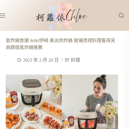
跳
至
主
要
內
容
氣炸鍋食譜 ikiiki伊崎 美派烘炸鍋 玻璃透視料理看得見
高顏值氣炸鍋推薦
2023 年 2 月 20 日
料理