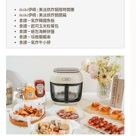
ikiiki伊崎 | 美派烘炸鍋限時開團
ikiiki伊崎 | 美派烘炸鍋開箱
食譜－氣炸韓國魚板
食譜－起司玉米粒餐包
食譜－紙包海鮮拼盤
食譜－培根蝦蝦串
食譜－氣炸牛小排