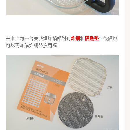
基本上每一台美派烘炸鍋都附有
炸網
和
隔熱墊
，後續也
可以再加購炸網替換用喔！