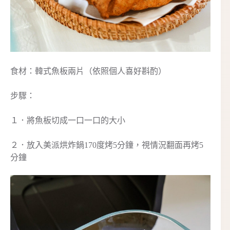
食材：韓式魚板兩片（依照個人喜好斟酌）
步驟：
１．將魚板切成一口一口的大小
２．放入美派烘炸鍋170度烤5分鐘，視情況翻面再烤5
分鐘