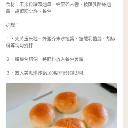
食材：玉米粒罐頭適量、蜂蜜芥末醬、披薩乳酪絲適
量、胡椒粉少許、餐包
步驟：
１．先將玉米粒、蜂蜜芥末沙拉醬、披薩乳酪絲、胡椒
粉等均勻攪拌
２．將餐包切洞，將餡料放入餐包裏頭
３．放入美派烘炸鍋180度烤8分鐘即可